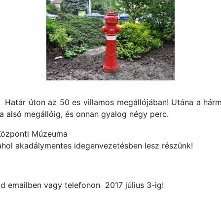
 a Határ úton az 50 es villamos megállójában! Utána a hár
a alsó megállóig, és onnan gyalog négy perc.
 Központi Múzeuma
 ahol akadálymentes idegenvezetésben lesz részünk!
zd emailben vagy telefonon 2017 július 3-ig!