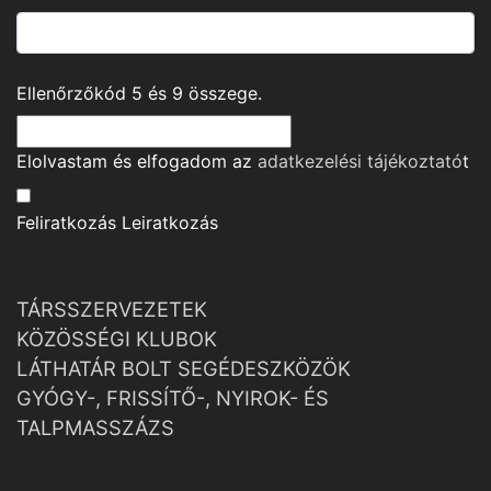
Ellenőrzőkód
5
és
9
összege.
Elolvastam és elfogadom az
adatkezelési tájékoztató
t
Feliratkozás
Leiratkozás
TÁRSSZERVEZETEK
KÖZÖSSÉGI KLUBOK
LÁTHATÁR BOLT SEGÉDESZKÖZÖK
GYÓGY-, FRISSÍTŐ-, NYIROK- ÉS
TALPMASSZÁZS