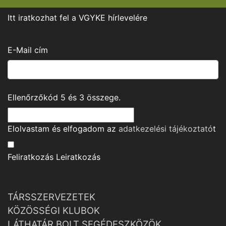
Itt iratkozhat fel a VGYKE hírlevelére
E-Mail cím
Ellenőrzőkód
5
és
3
összege.
Elolvastam és elfogadom az
adatkezelési tájékoztató
t
Feliratkozás
Leiratkozás
TÁRSSZERVEZETEK
KÖZÖSSÉGI KLUBOK
LÁTHATÁR BOLT SEGÉDESZKÖZÖK