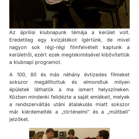
Az áprilisi klubnapunk témája a kerület volt.
Eredetileg egy kvízjátékot ígértünk, de mivel
nagyon sok régi-régi filmfelvételt kaptunk a
kerületről, ezért ezek megtekintésével kibővítettük
a klubnapi programot.
A 100, 80 és más néhány évtizedes filmeket
sokszor megállítottuk és elmondtuk milyen
épületek láthatók a ma ismert helyszíneken.
Közben mindenki felidézte a saját emlékeit, melyek
a rendszerváltás utáni átalakulás miatt sokszor
már kiérdemelték a „történelmi” és a „múltbeli”
jelzőket.