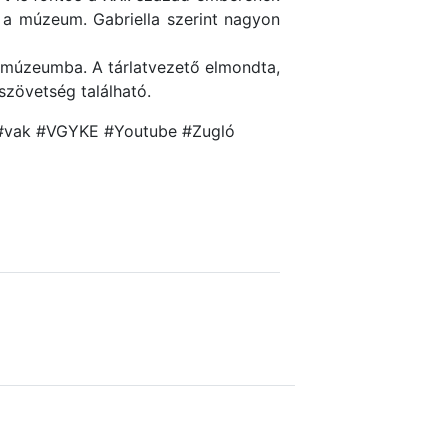
 a múzeum. Gabriella szerint nagyon
liamúzeumba. A tárlatvezető elmondta,
szövetség található.
t #vak #VGYKE #Youtube #Zugló