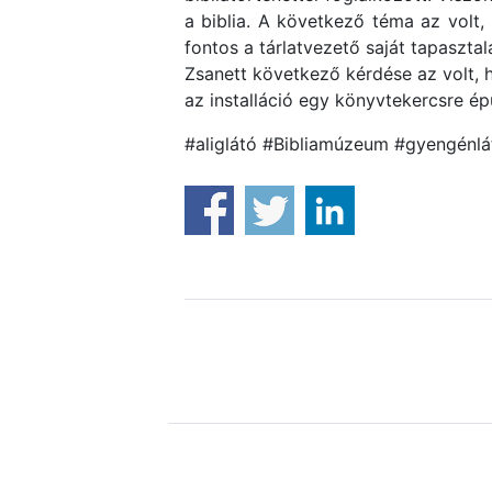
a biblia. A következő téma az volt,
fontos a tárlatvezető saját tapaszta
Zsanett következő kérdése az volt, h
az installáció egy könyvtekercsre é
#aliglátó #Bibliamúzeum #gyengénlá