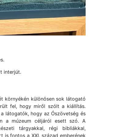
s.
 interjút.
vét környékén különösen sok látogató
 fel, hogy miről szólt a kiállítás.
g a látogatók, hogy az Ószövetség és
án a múzeum céljáról esett szó. A
eti tárgyakkal, régi bibliákkal,
ért is fontos a XXI. század emberének