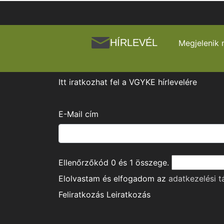
HÍRLEVÉL
Megjelenik 
Itt iratkozhat fel a VGYKE hírlevelére
E-Mail cím
Ellenőrzőkód
0
és
1
összege.
Elolvastam és elfogadom az
adatkezelési t
Feliratkozás
Leiratkozás