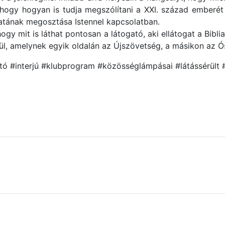
 hogy hogyan is tudja megszólítani a XXI. század emberét
latának megosztása Istennel kapcsolatban.
ogy mit is láthat pontosan a látogató, aki ellátogat a Bib
pül, amelynek egyik oldalán az Újszövetség, a másikon az Ó
tó #interjú #klubprogram #közösséglámpásai #látássérül