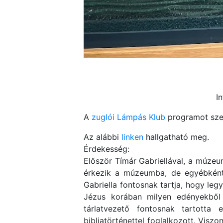
I
A
zuglói Lámpás Klub
programot sze
Az alábbi
linken
hallgatható meg.
Érdekesség:
Először Tímár Gabriellával, a múzeu
érkezik a múzeumba, de egyébként i
Gabriella fontosnak tartja, hogy le
Jézus korában milyen edényekből 
tárlatvezető fontosnak tartotta
bibliatörténettel foglalkozott. Visz