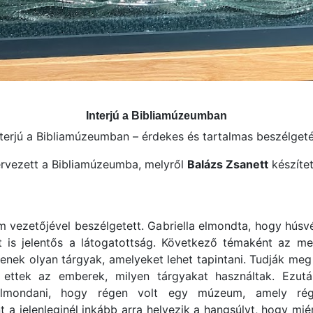
Interjú a Bibliamúzeumban
nterjú a Bibliamúzeumban – érdekes és tartalmas beszélgeté
rvezett a Bibliamúzeumba, melyről
Balázs Zsanett
készített
m vezetőjével beszélgetett. Gabriella elmondta, hogy hús
s jelentős a látogatottság. Következő témaként az merült
gyenek olyan tárgyak, amelyeket lehet tapintani. Tudják me
ettek az emberek, milyen tárgyakat használtak. Ezut
 elmondani, hogy régen volt egy múzeum, amely régész
ont a jelenleginél inkább arra helyezik a hangsúlyt, hogy mi