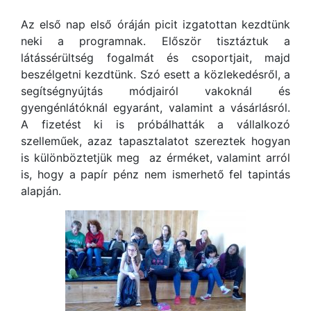
Az első nap első óráján picit izgatottan kezdtünk
neki a programnak. Először tisztáztuk a
látássérültség fogalmát és csoportjait, majd
beszélgetni kezdtünk. Szó esett a közlekedésről, a
segítségnyújtás módjairól vakoknál és
gyengénlátóknál egyaránt, valamint a vásárlásról.
A fizetést ki is próbálhatták a vállalkozó
szelleműek, azaz tapasztalatot szereztek hogyan
is különböztetjük meg az érméket, valamint arról
is, hogy a papír pénz nem ismerhető fel tapintás
alapján.