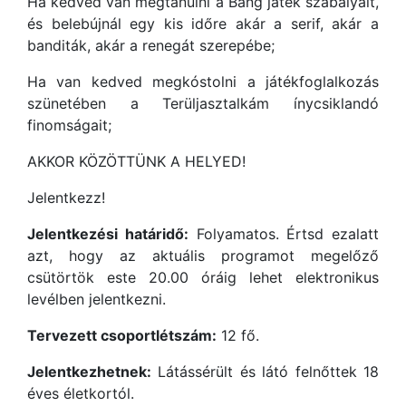
Ha kedved van megtanulni a Bang játék szabályait,
és belebújnál egy kis időre akár a serif, akár a
banditák, akár a renegát szerepébe;
Ha van kedved megkóstolni a játékfoglalkozás
szünetében a Terüljasztalkám ínycsiklandó
finomságait;
AKKOR KÖZÖTTÜNK A HELYED!
Jelentkezz!
Jelentkezési határidő:
Folyamatos. Értsd ezalatt
azt, hogy az aktuális programot megelőző
csütörtök este 20.00 óráig lehet elektronikus
levélben jelentkezni.
Tervezett csoportlétszám:
12 fő.
Jelentkezhetnek:
Látássérült és látó felnőttek 18
éves életkortól.