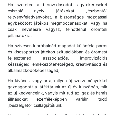
Ha szereted a berozsdásodott agytekercseket
csiszoló nyelvi játékokat, „észbontó”
rejtvényfeladványokat, a biztonságos mozgással
egybekötött játékos megmoccanásokat, vagy ha
csak nevetésre vágysz, felhőtlenül örömteli
pillanatokra;
Ha szívesen kipróbálnád magadat különféle páros
és kiscsoportos játékos szituációkban és örömest
fejlesztenéd asszociációs, improvizációs
készségeid, emlékezőtehetséged, kreativitásod és
alkalmazkodóképességed;
Ha kíváncsi vagy arra, milyen új szerzeményekkel
gazdagodott a játéktárunk az új év küszöbén, mik
az új kedvenceink, vagyis mit tud az igaz és hamis
állításokat ezerféleképpen variálni tudó
„beszélgető” csillagjátékunk;