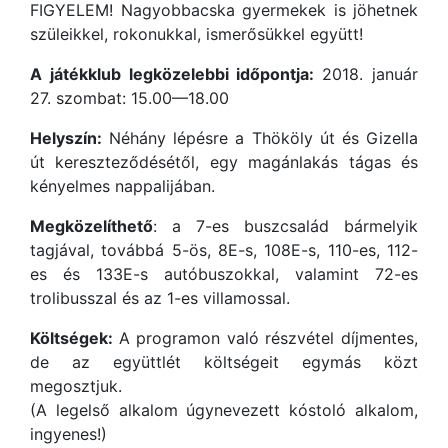
FIGYELEM! Nagyobbacska gyermekek is jöhetnek
szüleikkel, rokonukkal, ismerősükkel együtt!
A játékklub legközelebbi időpontja:
2018. január
27. szombat: 15.00—18.00
Helyszín:
Néhány lépésre a Thököly út és Gizella
út kereszteződésétől, egy magánlakás tágas és
kényelmes nappalijában.
Megközelíthető
: a 7-es buszcsalád bármelyik
tagjával, továbbá 5-ös, 8E-s, 108E-s, 110-es, 112-
es és 133E-s autóbuszokkal, valamint 72-es
trolibusszal és az 1-es villamossal.
Költségek:
A programon való részvétel díjmentes,
de az együttlét költségeit egymás közt
megosztjuk.
(A legelső alkalom úgynevezett kóstoló alkalom,
ingyenes!)