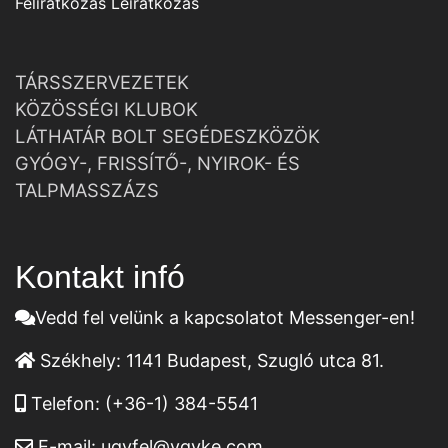
Feliratkozás
Leiratkozás
TÁRSSZERVEZETEK
KÖZÖSSÉGI KLUBOK
LÁTHATÁR BOLT SEGÉDESZKÖZÖK
GYÓGY-, FRISSÍTŐ-, NYIROK- ÉS
TALPMASSZÁZS
Kontakt infó
Vedd fel velünk a kapcsolatot Messenger-en!
Székhely:
1141 Budapest, Szugló utca 81.
Telefon:
(+36-1) 384-5541
E-mail:
ugyfel@vgyke.com