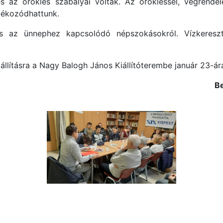
 az öröklés szabályai voltak. Az örökléssel, végrendel
ájékozódhattunk.
és az ünnephez kapcsolódó népszokásokról. Vízkereszt
állításra a Nagy Balogh János Kiállítóterembe január 23-á
B