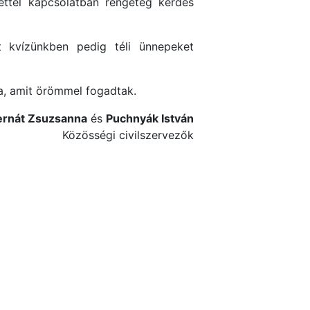
ettel kapcsolatban rengeteg kérdés
 kvízünkben pedig téli ünnepeket
ra, amit örömmel fogadtak.
ernát Zsuzsanna
és
Puchnyák István
Közösségi civilszervezők