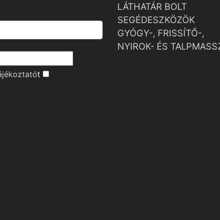
LÁTHATÁR BOLT
SEGÉDESZKÖZÖK
GYÓGY-, FRISSÍTŐ-,
NYIROK- ÉS TALPMASS
ájékoztató
t