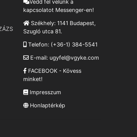
Vedd fel velünk a
kapcsolatot Messenger-en!
Székhely:
1141 Budapest,
ZÁZS
Szugló utca 81.
Telefon:
(+36-1) 384-5541
E-mail:
ugyfel@vgyke.com
FACEBOOK - Kövess
minket!
Impresszum
Honlaptérkép