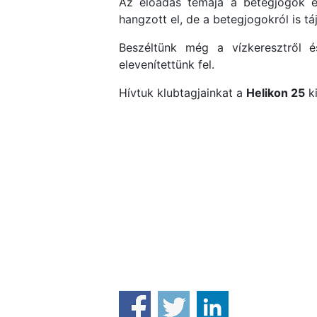
Az előadás témája a betegjogok és
hangzott el, de a betegjogokról is t
Beszéltünk még a vízkeresztről 
elevenítettünk fel.
Hívtuk klubtagjainkat a
Helikon 25
ki