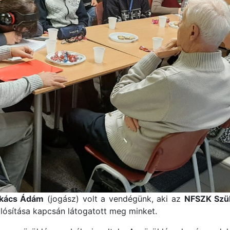
ukács Ádám
(jogász) volt a vendégünk, aki az
NFSZK Szü
ósítása kapcsán látogatott meg minket.