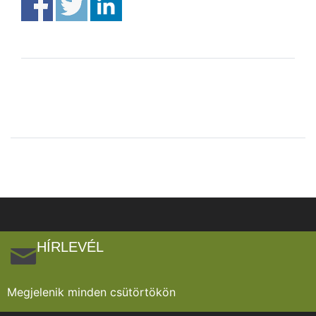
HÍRLEVÉL
Megjelenik minden csütörtökön