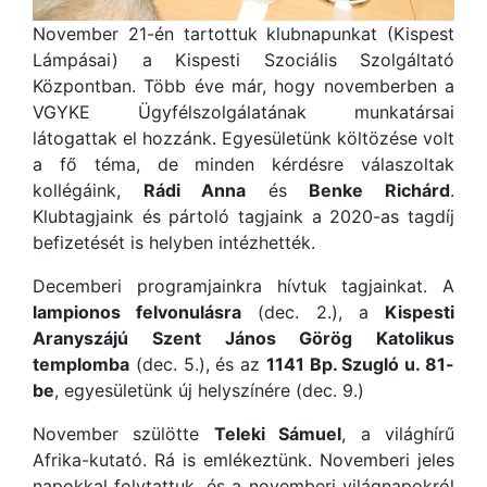
November 21-én tartottuk klubnapunkat (Kispest
Lámpásai) a Kispesti Szociális Szolgáltató
Központban. Több éve már, hogy novemberben a
VGYKE Ügyfélszolgálatának munkatársai
látogattak el hozzánk. Egyesületünk költözése volt
a fő téma, de minden kérdésre válaszoltak
kollégáink,
Rádi Anna
és
Benke Richárd
.
Klubtagjaink és pártoló tagjaink a 2020-as tagdíj
befizetését is helyben intézhették.
Decemberi programjainkra hívtuk tagjainkat. A
lampionos felvonulásra
(dec. 2.), a
Kispesti
Aranyszájú Szent János Görög Katolikus
templomba
(dec. 5.), és az
1141 Bp. Szugló u. 81-
be
, egyesületünk új helyszínére (dec. 9.)
November szülötte
Teleki Sámuel
, a világhírű
Afrika-kutató. Rá is emlékeztünk. Novemberi jeles
napokkal folytattuk, és a novemberi világnapokról