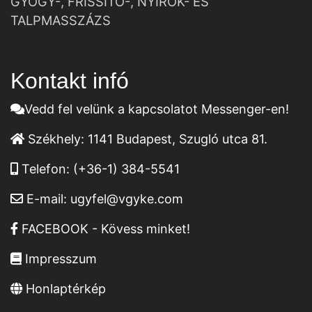
GYÓGY-, FRISSÍTŐ-, NYIROK- ÉS
TALPMASSZÁZS
Kontakt infó
Vedd fel velünk a kapcsolatot Messenger-en!
Székhely:
1141 Budapest, Szugló utca 81.
Telefon:
(+36-1) 384-5541
E-mail:
ugyfel@vgyke.com
FACEBOOK - Kövess minket!
Impresszum
Honlaptérkép