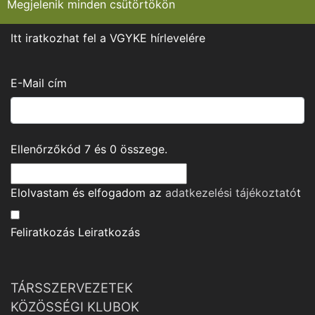
Megjelenik minden csütörtökön
Itt iratkozhat fel a VGYKE hírlevelére
E-Mail cím
Ellenőrzőkód
7
és
0
összege.
Elolvastam és elfogadom az
adatkezelési tájékoztató
t
Feliratkozás
Leiratkozás
TÁRSSZERVEZETEK
KÖZÖSSÉGI KLUBOK