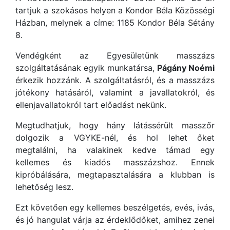
tartjuk a szokásos helyen a Kondor Béla Közösségi
Házban, melynek a címe: 1185 Kondor Béla Sétány
8.
Vendégként az Egyesületünk masszázs
szolgáltatásának egyik munkatársa,
Págány Noémi
érkezik hozzánk. A szolgáltatásról, és a masszázs
jótékony hatásáról, valamint a javallatokról, és
ellenjavallatokról tart előadást nekünk.
Megtudhatjuk, hogy hány látássérült masszőr
dolgozik a VGYKE-nél, és hol lehet őket
megtalálni, ha valakinek kedve támad egy
kellemes és kiadós masszázshoz. Ennek
kipróbálására, megtapasztalására a klubban is
lehetőség lesz.
Ezt követően egy kellemes beszélgetés, evés, ivás,
és jó hangulat várja az érdeklődőket, amihez zenei