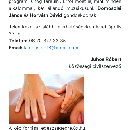
program is fog társulni. Erről most is, mint minden
alkalommal, két állandó muzsikusunk
Domoszlai
János
és
Horváth Dávid
gondoskodnak.
Jelentkezni az alábbi elérhetőségeken lehet április
23-ig.
Telefon:
06 70 377 32 35
Email:
lampas.bp18@gmail.com
Juhos Róbert
közösségi civilszervező
A kép forrása: egeszsegedre.8x.hu