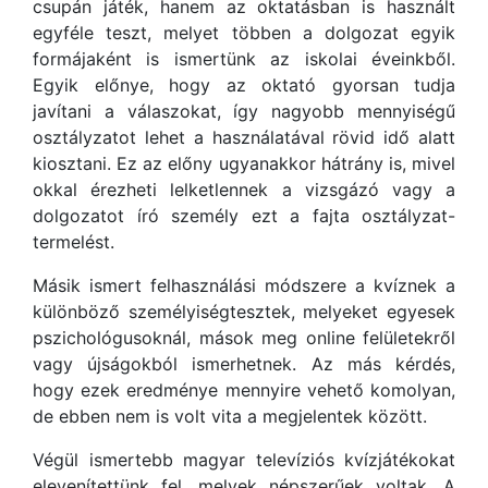
csupán játék, hanem az oktatásban is használt
egyféle teszt, melyet többen a dolgozat egyik
formájaként is ismertünk az iskolai éveinkből.
Egyik előnye, hogy az oktató gyorsan tudja
javítani a válaszokat, így nagyobb mennyiségű
osztályzatot lehet a használatával rövid idő alatt
kiosztani. Ez az előny ugyanakkor hátrány is, mivel
okkal érezheti lelketlennek a vizsgázó vagy a
dolgozatot író személy ezt a fajta osztályzat-
termelést.
Másik ismert felhasználási módszere a kvíznek a
különböző személyiségtesztek, melyeket egyesek
pszichológusoknál, mások meg online felületekről
vagy újságokból ismerhetnek. Az más kérdés,
hogy ezek eredménye mennyire vehető komolyan,
de ebben nem is volt vita a megjelentek között.
Végül ismertebb magyar televíziós kvízjátékokat
elevenítettünk fel, melyek népszerűek voltak. A