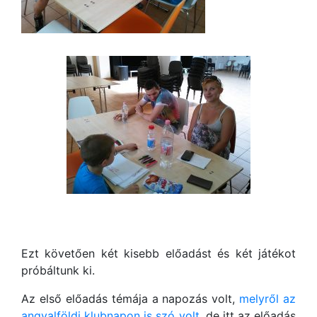
Ezt követően két kisebb előadást és két játékot
próbáltunk ki.
Az első előadás témája a napozás volt,
melyről az
angyalföldi klubnapon is szó volt
, de itt az előadás