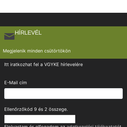
HÍRLEVÉL
Megjelenik minden csütörtökön
Itt iratkozhat fel a VGYKE hírlevelére
E-Mail cím
Ellenőrzőkód
9
és
2
összege.
Elolvastam és elfogadom az
adatkezelési tájékoztató
t