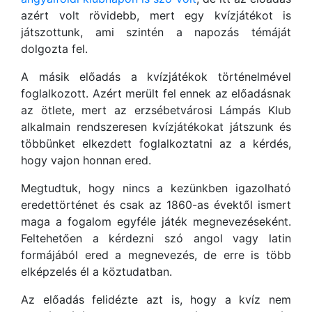
azért volt rövidebb, mert egy kvízjátékot is
játszottunk, ami szintén a napozás témáját
dolgozta fel.
A másik előadás a kvízjátékok történelmével
foglalkozott. Azért merült fel ennek az előadásnak
az ötlete, mert az erzsébetvárosi Lámpás Klub
alkalmain rendszeresen kvízjátékokat játszunk és
többünket elkezdett foglalkoztatni az a kérdés,
hogy vajon honnan ered.
Megtudtuk, hogy nincs a kezünkben igazolható
eredettörténet és csak az 1860-as évektől ismert
maga a fogalom egyféle játék megnevezéseként.
Feltehetően a kérdezni szó angol vagy latin
formájából ered a megnevezés, de erre is több
elképzelés él a köztudatban.
Az előadás felidézte azt is, hogy a kvíz nem