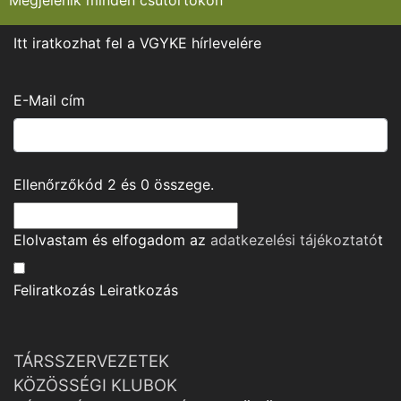
Megjelenik minden csütörtökön
Itt iratkozhat fel a VGYKE hírlevelére
E-Mail cím
Ellenőrzőkód
2
és
0
összege.
Elolvastam és elfogadom az
adatkezelési tájékoztató
t
Feliratkozás
Leiratkozás
TÁRSSZERVEZETEK
KÖZÖSSÉGI KLUBOK