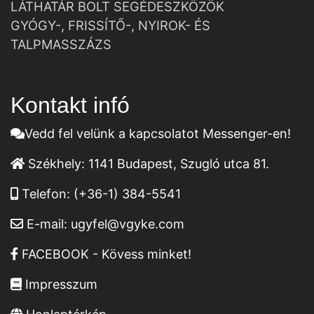
LÁTHATÁR BOLT SEGÉDESZKÖZÖK
GYÓGY-, FRISSÍTŐ-, NYIROK- ÉS
TALPMASSZÁZS
Kontakt infó
Vedd fel velünk a kapcsolatot Messenger-en!
Székhely:
1141 Budapest, Szugló utca 81.
Telefon:
(+36-1) 384-5541
E-mail:
ugyfel@vgyke.com
FACEBOOK - Kövess minket!
Impresszum