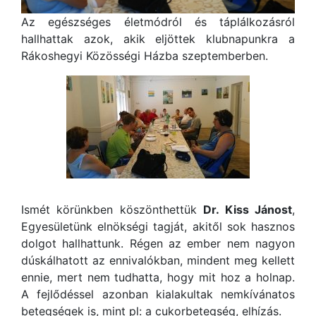
Az egészséges életmódról és táplálkozásról
hallhattak azok, akik eljöttek klubnapunkra a
Rákoshegyi Közösségi Házba szeptemberben.
Ismét körünkben köszönthettük
Dr. Kiss Jánost
,
Egyesületünk elnökségi tagját, akitől sok hasznos
dolgot hallhattunk. Régen az ember nem nagyon
dúskálhatott az ennivalókban, mindent meg kellett
ennie, mert nem tudhatta, hogy mit hoz a holnap.
A fejlődéssel azonban kialakultak nemkívánatos
betegségek is, mint pl: a cukorbetegség, elhízás.