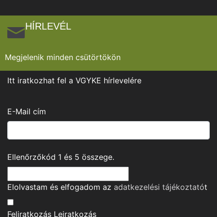
HÍRLEVÉL
Megjelenik minden csütörtökön
Itt iratkozhat fel a VGYKE hírlevelére
E-Mail cím
Ellenőrzőkód
1
és
5
összege.
Elolvastam és elfogadom az
adatkezelési tájékoztató
t
Feliratkozás
Leiratkozás