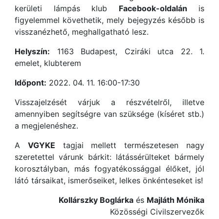
kerületi lámpás klub
Facebook-oldalán
is
figyelemmel követhetik, mely bejegyzés később is
visszanézhető, meghallgatható lesz.
Helyszín:
1163 Budapest, Cziráki utca 22. 1.
emelet, klubterem
Időpont:
2022. 04. 11. 16:00-17:30
Visszajelzését várjuk a részvételről, illetve
amennyiben segítségre van szüksége (kíséret stb.)
a megjelenéshez.
A
VGYKE
tagjai mellett természetesen nagy
szeretettel várunk bárkit: látássérülteket bármely
korosztályban, más fogyatékossággal élőket, jól
látó társaikat, ismerőseiket, lelkes önkénteseket is!
Kollárszky Boglárka
és
Majláth Mónika
Közösségi Civilszervezők