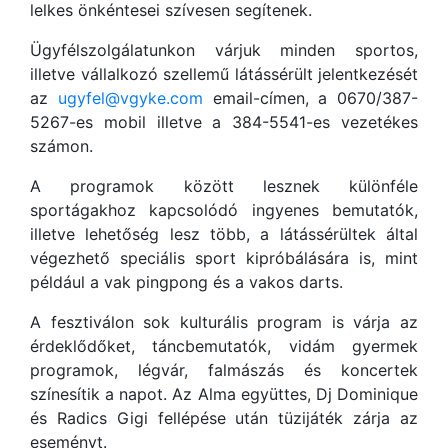
lelkes önkéntesei szívesen segítenek.
Ügyfélszolgálatunkon várjuk minden sportos,
illetve vállalkozó szellemű látássérült jelentkezését
az
ugyfel@vgyke.com
email-címen, a 0670/387-
5267-es mobil illetve a 384-5541-es vezetékes
számon.
A programok között lesznek különféle
sportágakhoz kapcsolódó ingyenes bemutatók,
illetve lehetőség lesz több, a látássérültek által
végezhető speciális sport kipróbálására is, mint
például a vak pingpong és a vakos darts.
A fesztiválon sok kulturális program is várja az
érdeklődőket, táncbemutatók, vidám gyermek
programok, légvár, falmászás és koncertek
színesítik a napot. Az Alma együttes, Dj Dominique
és Radics Gigi fellépése után tüzijáték zárja az
eseményt.