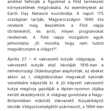
amikkel felhívják a figyelmet a Föld természeti
környezetének megóvására. Az eseményeket az
Earth Day Network koordinálja. A napot 175
országban tartják, Magyarországon 1990 óta
rendezik meg. Beszéltünk a Föld napja
történetéről, és arról, milyen programokat
rendeznek. A Föld napja mozgalom egyik
jelmondata: „Ki mondta, hogy nem tudod
megváltoztatni a világot?”
Április 27. – A vakvezető kutyák világnapja. A
vakvezető kutyák első iskoláját 1916-ban a
németországi Oldenburgban alapították, az ebeket
akkor az I. világháborúban megvakult katonák
vezetésére képezték ki. A jól képzett vakvezető
kutya megóvja gazdáját a lépten-nyomon útjába
kerülő akadályoktól. A világnap gondolata a Nagy-
Britanniában működő Vakvezető Kutyakiképző
Iskolák Világszövetségétől származott, s 1994-ben