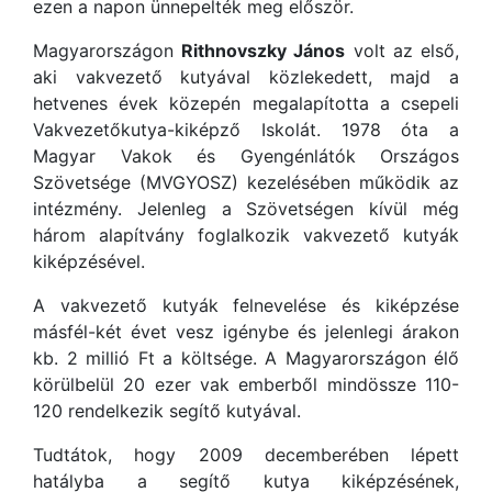
ezen a napon ünnepelték meg először.
Magyarországon
Rithnovszky János
volt az első,
aki vakvezető kutyával közlekedett, majd a
hetvenes évek közepén megalapította a csepeli
Vakvezetőkutya-kiképző Iskolát. 1978 óta a
Magyar Vakok és Gyengénlátók Országos
Szövetsége (MVGYOSZ) kezelésében működik az
intézmény. Jelenleg a Szövetségen kívül még
három alapítvány foglalkozik vakvezető kutyák
kiképzésével.
A vakvezető kutyák felnevelése és kiképzése
másfél-két évet vesz igénybe és jelenlegi árakon
kb. 2 millió Ft a költsége. A Magyarországon élő
körülbelül 20 ezer vak emberből mindössze 110-
120 rendelkezik segítő kutyával.
Tudtátok, hogy 2009 decemberében lépett
hatályba a segítő kutya kiképzésének,