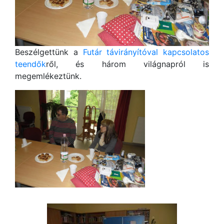
Beszélgettünk a
Futár távirányítóval kapcsolatos
teendők
ről, és három világnapról is
megemlékeztünk.