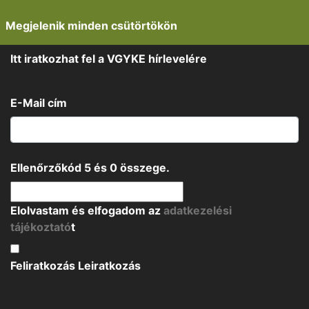
Megjelenik minden csütörtökön
Itt iratkozhat fel a VGYKE hírlevelére
E-Mail cím
Ellenőrzőkód
5
és
0
összege.
Elolvastam és elfogadom az
adatkezelési
tájékoztató
t
Feliratkozás
Leiratkozás