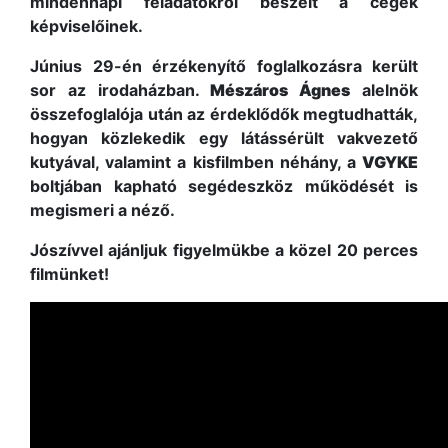
mindennapi feladatokról beszélt a cégek
képviselőinek.
Június 29-én érzékenyítő foglalkozásra került
sor az irodaházban.
Mészáros Ágnes
alelnök
összefoglalója után az érdeklődők megtudhatták,
hogyan közlekedik egy látássérült vakvezető
kutyával, valamint a kisfilmben néhány, a
VGYKE
boltjában kapható segédeszköz működését is
megismeri a néző.
Jószívvel ajánljuk figyelmükbe a közel 20 perces
filmünket!