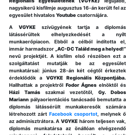
Regionális Egyesületének (VGYKE)
legújabb,
nagysikerű kisfilmje augusztus 16-án került fel az
egyesület hivatalos
Youtube
csatornájára.
A
VGYKE
szívügyének tartja a diplomás
látássérültek elhelyezkedését a nyílt
munkaerőpiacon. Ebből a célból indította el,
immár harmadszor
„AC-DC Találd meg a helyed!”
nevű projektjét. A kisfilm első részében ezt a
szolgáltatást mutatják be az egyesület
munkatársai: június 28-án két cégtől érkeztek
érdeklődők a
VGYKE Regionális Központjába.
Hallhattak a projektről
Fodor Ágnes
elnöktől és
Házi Tamás
szakmai vezetőtől,
Gy. Dobos
Mariann
pályaorientációs tanácsadó bemutatta a
diplomás látássérült munkakeresők számára
létrehozott zárt
Facebook csoportot
, melynek ő
az adminisztrátora. A
VGYKE
három teljesen vak,
diplomás munkatársa az önállóan elvégzendő