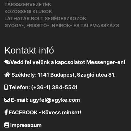
TÁRSSZERVEZETEK
KÖZÖSSÉGI KLUBOK
LÁTHATÁR BOLT SEGÉDESZKÖZÖK
GYÓGY-, FRISSÍTŐ-, NYIROK- ÉS TALPMASSZÁZS
Kontakt infó
Vedd fel velünk a kapcsolatot Messenger-en!
Székhely:
1141 Budapest, Szugló utca 81.
Telefon:
(+36-1) 384-5541
E-mail:
ugyfel@vgyke.com
FACEBOOK - Kövess minket!
Impresszum