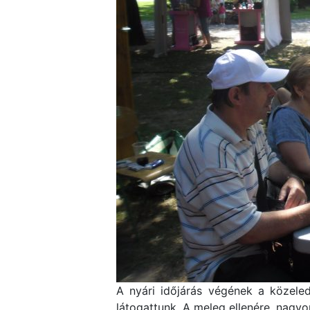
A nyári időjárás végének a közeled
látogattunk. A meleg ellenére, nagyo