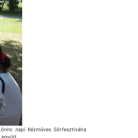
Lőrinc napi Kézműves Sörfesztiválra
 együtt.