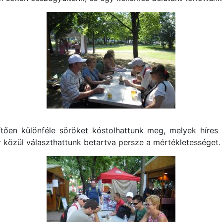
ően különféle söröket kóstolhattunk meg, melyek híres 
r közül választhattunk betartva persze a mértékletességet.