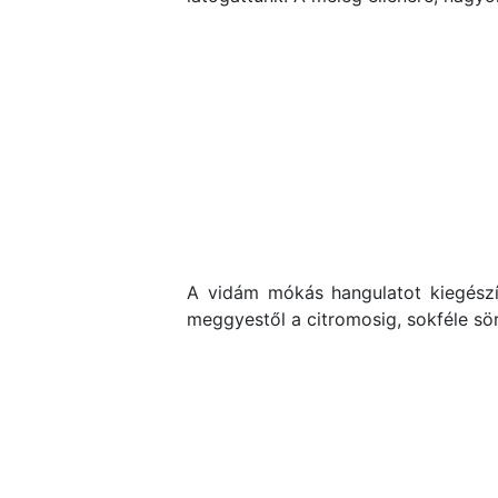
A vidám mókás hangulatot kiegészít
meggyestől a citromosig, sokféle sö