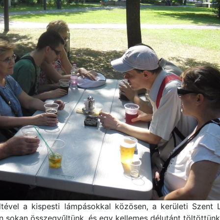
tével a kispesti lámpásokkal közösen, a kerületi Szent 
n sokan összegyűltünk, és egy kellemes délutánt töltöttünk