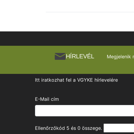
HÍRLEVÉL
Megjelenik 
Itt iratkozhat fel a VGYKE hírlevelére
E-Mail cím
Ellenőrzőkód
5
és
0
összege.