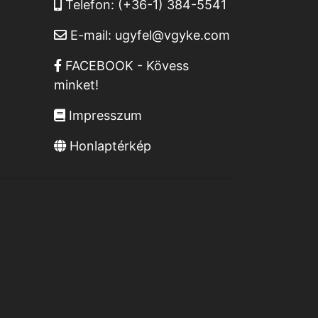
Telefon:
(+36-1) 384-5541
E-mail:
ugyfel@vgyke.com
FACEBOOK - Kövess
minket!
Impresszum
Honlaptérkép