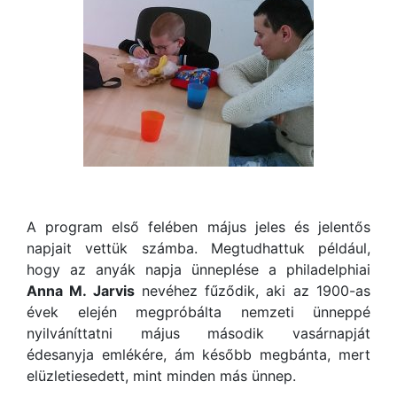
A program első felében május jeles és jelentős
napjait vettük számba. Megtudhattuk például,
hogy az anyák napja ünneplése a philadelphiai
Anna M. Jarvis
nevéhez fűződik, aki az 1900-as
évek elején megpróbálta nemzeti ünneppé
nyilváníttatni május második vasárnapját
édesanyja emlékére, ám később megbánta, mert
elüzletiesedett, mint minden más ünnep.