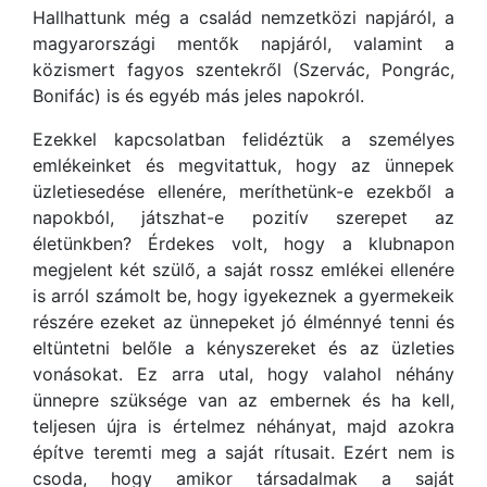
Hallhattunk még a család nemzetközi napjáról, a
magyarországi mentők napjáról, valamint a
közismert fagyos szentekről (Szervác, Pongrác,
Bonifác) is és egyéb más jeles napokról.
Ezekkel kapcsolatban felidéztük a személyes
emlékeinket és megvitattuk, hogy az ünnepek
üzletiesedése ellenére, meríthetünk-e ezekből a
napokból, játszhat-e pozitív szerepet az
életünkben? Érdekes volt, hogy a klubnapon
megjelent két szülő, a saját rossz emlékei ellenére
is arról számolt be, hogy igyekeznek a gyermekeik
részére ezeket az ünnepeket jó élménnyé tenni és
eltüntetni belőle a kényszereket és az üzleties
vonásokat. Ez arra utal, hogy valahol néhány
ünnepre szüksége van az embernek és ha kell,
teljesen újra is értelmez néhányat, majd azokra
építve teremti meg a saját rítusait. Ezért nem is
csoda, hogy amikor társadalmak a saját