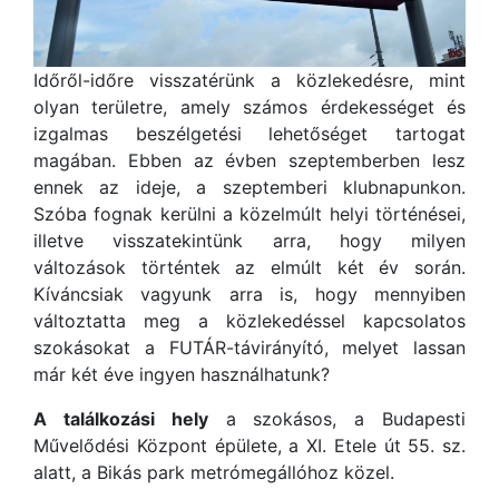
Időről-időre visszatérünk a közlekedésre, mint
olyan területre, amely számos érdekességet és
izgalmas beszélgetési lehetőséget tartogat
magában. Ebben az évben szeptemberben lesz
ennek az ideje, a szeptemberi klubnapunkon.
Szóba fognak kerülni a közelmúlt helyi történései,
illetve visszatekintünk arra, hogy milyen
változások történtek az elmúlt két év során.
Kíváncsiak vagyunk arra is, hogy mennyiben
változtatta meg a közlekedéssel kapcsolatos
szokásokat a FUTÁR-távirányító, melyet lassan
már két éve ingyen használhatunk?
A találkozási hely
a szokásos, a Budapesti
Művelődési Központ épülete, a XI. Etele út 55. sz.
alatt, a Bikás park metrómegállóhoz közel.