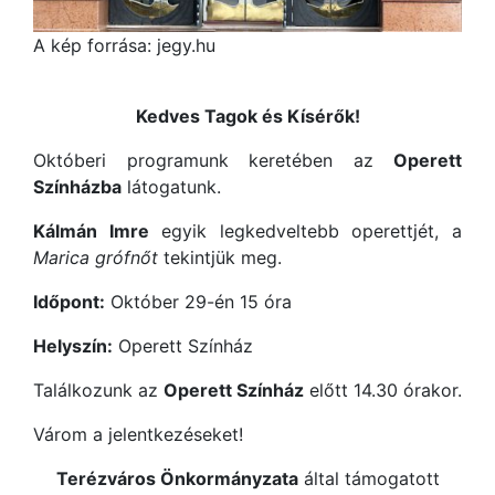
A kép forrása: jegy.hu
Kedves Tagok és Kísérők!
Októberi programunk keretében az
Operett
Színházba
látogatunk.
Kálmán Imre
egyik legkedveltebb operettjét, a
Marica grófnőt
tekintjük meg.
Időpont:
Október 29-én 15 óra
Helyszín:
Operett Színház
Találkozunk az
Operett Színház
előtt 14.30 órakor.
Várom a jelentkezéseket!
Terézváros Önkormányzata
által támogatott