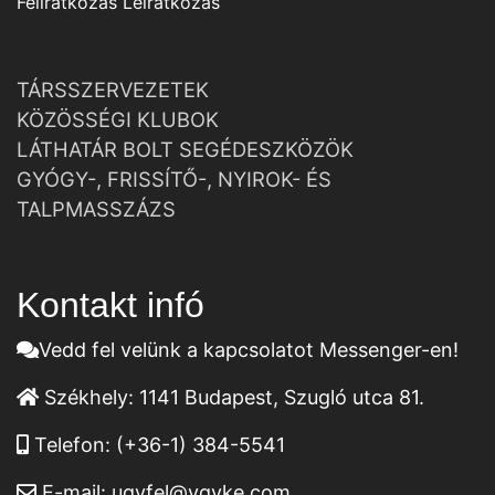
Feliratkozás
Leiratkozás
TÁRSSZERVEZETEK
KÖZÖSSÉGI KLUBOK
LÁTHATÁR BOLT SEGÉDESZKÖZÖK
GYÓGY-, FRISSÍTŐ-, NYIROK- ÉS
TALPMASSZÁZS
Kontakt infó
Vedd fel velünk a kapcsolatot Messenger-en!
Székhely:
1141 Budapest, Szugló utca 81.
Telefon:
(+36-1) 384-5541
E-mail:
ugyfel@vgyke.com