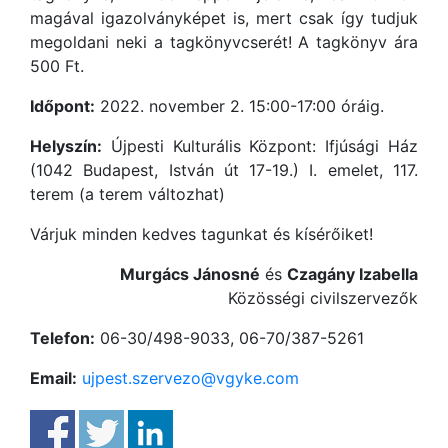
magával igazolványképet is, mert csak így tudjuk
megoldani neki a tagkönyvcserét! A tagkönyv ára
500 Ft.
Időpont:
2022. november 2. 15:00-17:00 óráig.
Helyszín:
Újpesti Kulturális Központ: Ifjúsági Ház
(1042 Budapest, István út 17-19.) I. emelet, 117.
terem (a terem változhat)
Várjuk minden kedves tagunkat és kísérőiket!
Murgács Jánosné
és
Czagány Izabella
Közösségi civilszervezők
Telefon:
06-30/498-9033, 06-70/387-5261
Email:
ujpest.szervezo@vgyke.com