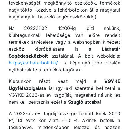
tevékenységét megkönnyítő eszközök, termékek
nagyítóktól kezdve a fehérbotokon át a magyarul
vagy angolul beszélő segédeszközökig)
Ha 2022.11.02. 12:00-ig jelzi nekünk,
klubtagunknak lehetősége van előre rendelt
termékek átvételére vagy a webshopban kinézett
eszköz kipróbálására is a
Láthatár
Segédeszközbolt
asztalánál. A bolt weboldala:
https://lathatarbolt.hu/
– a képernyő jobb oldalán
nyithatóak le a termékkategóriák.
Klubunkon részt vesz majd a
VGYKE
Ügyfélszolgálata
is; így aki szeretné befizetni a
VGYKE 2023-as évi tagdíját, megteheti nálunk, és
nem kell beutaznia ezért a
Szugló utcába!
A 2023-as évi tagdíj összege felnőtteknek 3000
Ft, 14 éves kor alatt 600 Ft. Akinek betelik a
tagkönyve, mindenképpen jelezze, és hozzon