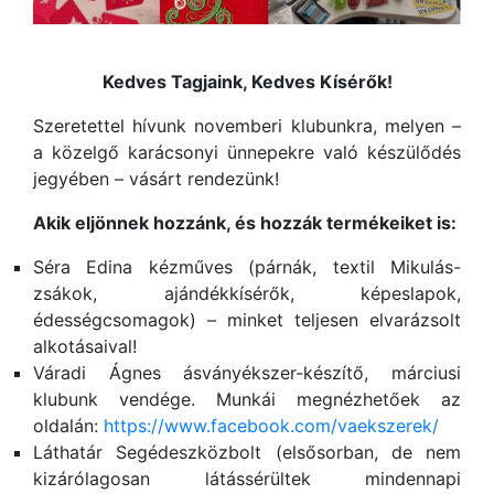
Kedves Tagjaink, Kedves Kísérők!
Szeretettel hívunk novemberi klubunkra, melyen –
a közelgő karácsonyi ünnepekre való készülődés
jegyében – vásárt rendezünk!
Akik eljönnek hozzánk, és hozzák termékeiket is:
Séra Edina kézműves (párnák, textil Mikulás-
zsákok, ajándékkísérők, képeslapok,
édességcsomagok) – minket teljesen elvarázsolt
alkotásaival!
Váradi Ágnes ásványékszer-készítő, márciusi
klubunk vendége. Munkái megnézhetőek az
oldalán:
https://www.facebook.com/vaekszerek/
Láthatár Segédeszközbolt (elsősorban, de nem
kizárólagosan látássérültek mindennapi