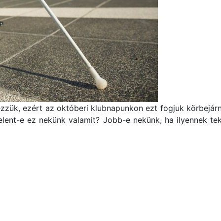
zzük, ezért az októberi klubnapunkon ezt fogjuk körbejárn
lent-e ez nekünk valamit? Jobb-e nekünk, ha ilyennek tek