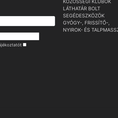
KÖZÖSSÉGI KLUBOK
LÁTHATÁR BOLT
SEGÉDESZKÖZÖK
GYÓGY-, FRISSÍTŐ-,
NYIROK- ÉS TALPMASS
ájékoztató
t