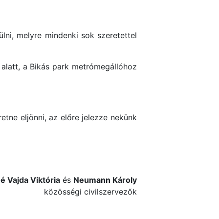
ni, melyre mindenki sok szeretettel
z. alatt, a Bikás park metrómegállóhoz
tne eljönni, az előre jelezze nekünk
é Vajda Viktória
és
Neumann Károly
közösségi civilszervezők