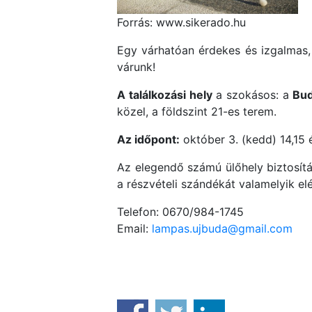
Forrás: www.sikerado.hu
Egy várhatóan érdekes és izgalmas, 
várunk!
A találkozási hely
a szokásos: a
Bud
közel, a földszint 21-es terem.
Az időpont:
október 3. (kedd) 14,15 
Az elegendő számú ülőhely biztosítá
a részvételi szándékát valamelyik e
Telefon: 0670/984-1745
Email:
lampas.ujbuda@gmail.com