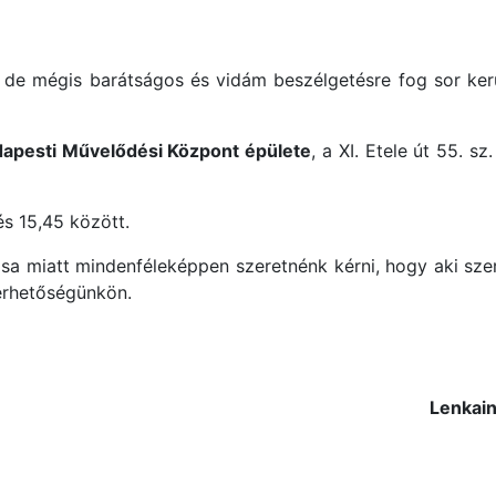
de mégis barátságos és vidám beszélgetésre fog sor kerül
apesti Művelődési Központ épülete
, a XI. Etele út 55. s
és 15,45 között.
sa miatt mindenféleképpen szeretnénk kérni, hogy aki szere
lérhetőségünkön.
Lenkain