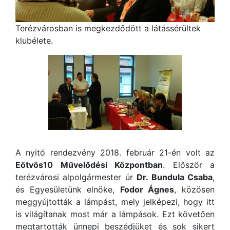
Terézvárosban is megkezdődött a látássérültek
klubélete.
A nyitó rendezvény 2018. február 21-én volt az
Eötvös10 Művelődési Központban
. Először a
terézvárosi alpolgármester úr
Dr. Bundula Csaba
,
és Egyesületünk elnöke,
Fodor Ágnes
, közösen
meggyújtották a lámpást, mely jelképezi, hogy itt
is világítanak most már a lámpások. Ezt követően
megtartották ünnepi beszédjüket és sok sikert