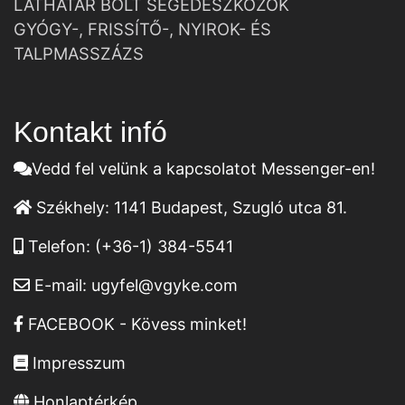
LÁTHATÁR BOLT SEGÉDESZKÖZÖK
GYÓGY-, FRISSÍTŐ-, NYIROK- ÉS
TALPMASSZÁZS
Kontakt infó
Vedd fel velünk a kapcsolatot Messenger-en!
Székhely:
1141 Budapest, Szugló utca 81.
Telefon:
(+36-1) 384-5541
E-mail:
ugyfel@vgyke.com
FACEBOOK - Kövess minket!
Impresszum
Honlaptérkép