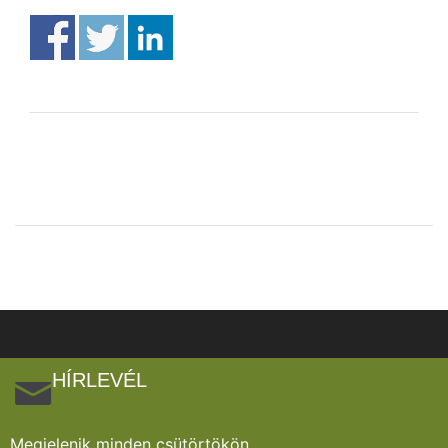
HÍRLEVÉL
Megjelenik minden csütörtökön