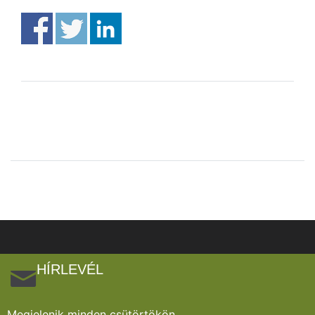
HÍRLEVÉL
Megjelenik minden csütörtökön