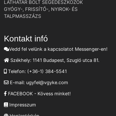
LÁTHATÁR BOLT SEGÉDESZKÖZÖK
GYÓGY-, FRISSÍTŐ-, NYIROK- ÉS
TALPMASSZÁZS
Kontakt infó
Vedd fel velünk a kapcsolatot Messenger-en!
Székhely:
1141 Budapest, Szugló utca 81.
Telefon:
(+36-1) 384-5541
E-mail:
ugyfel@vgyke.com
FACEBOOK - Kövess minket!
Impresszum
Honlaptérkép