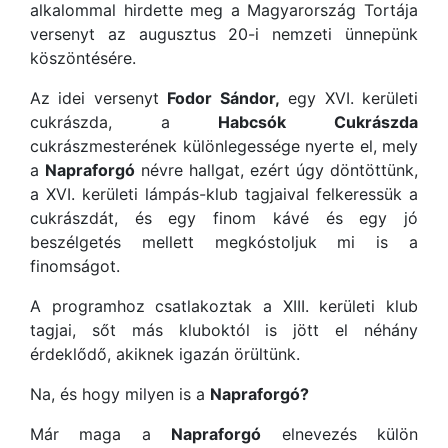
alkalommal hirdette meg a Magyarország Tortája
versenyt az augusztus 20-i nemzeti ünnepünk
köszöntésére.
Az idei versenyt
Fodor Sándor,
egy XVI. kerületi
cukrászda, a
Habcsók Cukrászda
cukrászmesterének különlegessége nyerte el, mely
a
Napraforgó
névre hallgat, ezért úgy döntöttünk,
a XVI. kerületi lámpás-klub tagjaival felkeressük a
cukrászdát, és egy finom kávé és egy jó
beszélgetés mellett megkóstoljuk mi is a
finomságot.
A programhoz csatlakoztak a XIII. kerületi klub
tagjai, sőt más kluboktól is jött el néhány
érdeklődő, akiknek igazán örültünk.
Na, és hogy milyen is a
Napraforgó?
Már maga a
Napraforgó
elnevezés külön