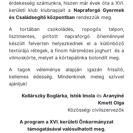
érdekesség számunkra, hiszen már évek óta a XVI.
kerületi klub klubnapjait a
Napraforgó Gyermek
és Családsegítő központban
rendezzük meg.
A tortában csokoládés, ropogós talpon,
lisztmentes, pirított napraforgó őrleménnyel
készült felverten helyezkednek el a különböző
textúrájú rétegek, a finom hársmézes joghurt és a
vilmoskörte, melyet a körtepálinka bolondít meg.
A tagok véleménye alapján igazán frissítő,
kellemes édesség. Mindenkinek meleg szívvel
ajánljuk!
Kollárszky Boglárka,
Istók Imola
és
Aranyiné
Kmett Olga
Közösségi civilszervezők
A program a XVI. kerületi Önkormányzat
támogatásával valósulhatott meg.