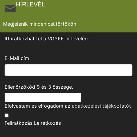
HÍRLEVÉL
Megjelenik minden csütörtökön
Itt iratkozhat fel a VGYKE hírlevelére
E-Mail cím
Ellenőrzőkód
9
és
3
összege.
Elolvastam és elfogadom az
adatkezelési tájékoztató
t
Feliratkozás
Leiratkozás