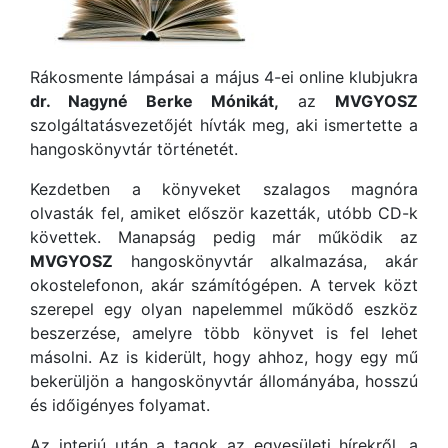
Rákosmente lámpásai a május 4-ei online klubjukra
dr. Nagyné Berke Mónikát,
az
MVGYOSZ
szolgáltatásvezetőjét hívták meg, aki ismertette a
hangoskönyvtár történetét.
Kezdetben a könyveket szalagos magnóra
olvasták fel, amiket először kazetták, utóbb CD-k
követtek. Manapság pedig már működik az
MVGYOSZ
hangoskönyvtár alkalmazása, akár
okostelefonon, akár számítógépen. A tervek közt
szerepel egy olyan napelemmel működő eszköz
beszerzése, amelyre több könyvet is fel lehet
másolni. Az is kiderült, hogy ahhoz, hogy egy mű
bekerüljön a hangoskönyvtár állományába, hosszú
és időigényes folyamat.
Az interjú után a tagok az egyesületi hírekről, a