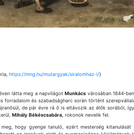
ria,
https://mng.hu/mutargyak/siralomhaz-i/
)
ven látta meg a napvilágot
Munkács
városában 1844-ben.
-as forradalom és szabadságharc során történt szerepvállal
anősül, de pár évre rá ő is eltávozik az élők sorából, íg
erül,
Mihály
Békéscsabára,
rokonok nevelik fel.
 meg, hogy gyenge tanuló, ezért mesterség kitanulását ja