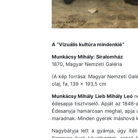
A “Vizuális kultúra mindenkié”
Munkácsy Mihály: Siralomház
1870, Magyar Nemzeti Galéria
(A kép forrása: Magyar Nemzeti Galé
olaj, fa, 139 × 193,5 cm
Munkácsy Mihály
Lieb Mihály Leó
né
édesapja tisztviselő. Apját az 1848
Édesanyja hamarosan meghal, apja újr
maradnak. Minden gyerek máshová k
Nagybátyja lett a gyámja, úgy ítéli