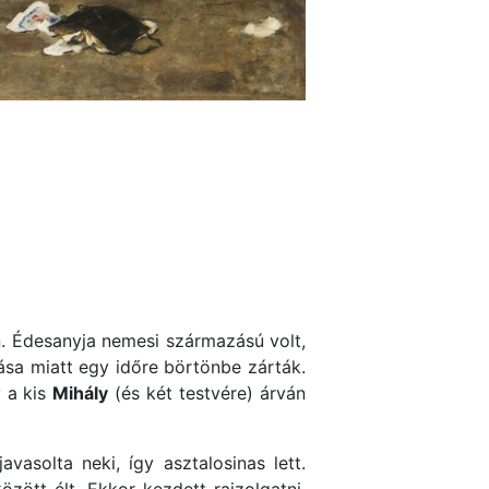
 Édesanyja nemesi származású volt,
ása miatt egy időre börtönbe zárták.
y a kis
Mihály
(és két testvére) árván
vasolta neki, így asztalosinas lett.