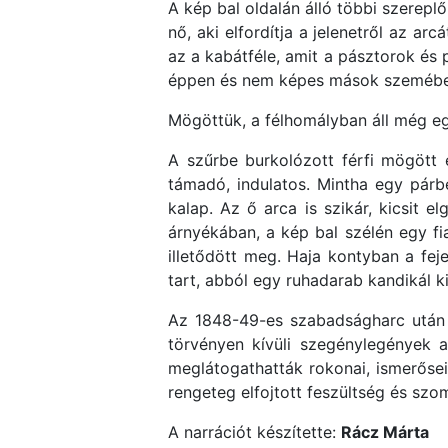
A kép bal oldalán álló többi szereplő
nő, aki elfordítja a jelenetről az arc
az a kabátféle, amit a pásztorok és 
éppen és nem képes mások szemébe 
Mögöttük, a félhomályban áll még egy
A szűrbe burkolózott férfi mögött e
támadó, indulatos. Mintha egy párbe
kalap. Az ő arca is szikár, kicsit 
árnyékában, a kép bal szélén egy fia
illetődött meg. Haja kontyban a fej
tart, abból egy ruhadarab kandikál ki
Az 1848-49-es szabadságharc után s
törvényen kívüli szegénylegények a 
meglátogathatták rokonai, ismerősei.
rengeteg elfojtott feszültség és sz
A narrációt készítette:
Rácz Márta