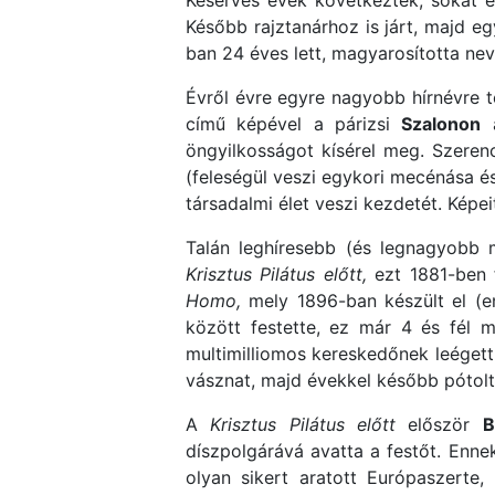
Keserves évek következtek, sokat é
Később rajztanárhoz is járt, majd e
ban 24 éves lett, magyarosította ne
Évről évre egyre nagyobb hírnévre te
című képével a párizsi
Szalonon
a
öngyilkosságot kísérel meg. Szeren
(feleségül veszi egykori mecénása é
társadalmi élet veszi kezdetét. Képe
Talán leghíresebb (és legnagyobb 
Krisztus Pilátus előtt,
ezt 1881-ben 
Homo,
mely 1896-ban készült el (e
között festette, ez már 4 és fél
multimilliomos kereskedőnek leégett
vásznat, majd évekkel később pótolt
A
Krisztus Pilátus előtt
először
B
díszpolgárává avatta a festőt. Ennek
olyan sikert aratott Európaszerte,