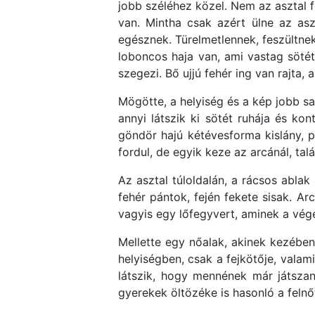
jobb széléhez közel. Nem az asztal f
van. Mintha csak azért ülne az as
egésznek. Türelmetlennek, feszültnek
loboncos haja van, ami vastag sötét
szegezi. Bő ujjú fehér ing van rajta
Mögötte, a helyiség és a kép jobb sar
annyi látszik ki sötét ruhája és kon
göndör hajú kétévesforma kislány, p
fordul, de egyik keze az arcánál, tal
Az asztal túloldalán, a rácsos ablak
fehér pántok, fején fekete sisak. Ar
vagyis egy lőfegyvert, aminek a vég
Mellette egy nőalak, akinek kezében
helyiségben, csak a fejkötője, valami
látszik, hogy mennének már játszani
gyerekek öltözéke is hasonló a felnőt