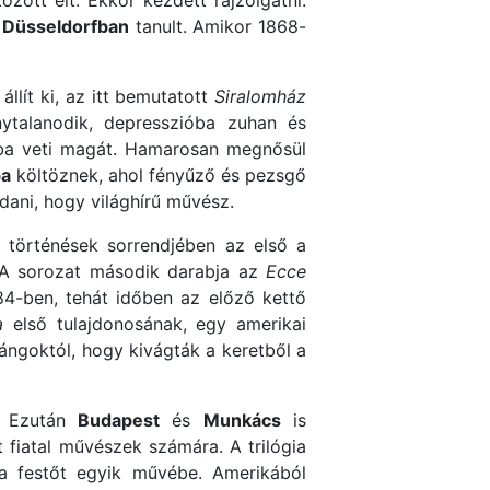
ött élt. Ekkor kezdett rajzolgatni.
s
Düsseldorfban
tanult. Amikor 1868-
llít ki, az itt bemutatott
Siralomház
ytalanodik, depresszióba zuhan és
kába veti magát. Hamarosan megnősül
ba
költöznek, ahol fényűző és pezsgő
ndani, hogy világhírű művész.
i történések sorrendjében az első a
 A sorozat második darabja az
Ecce
4-ben, tehát időben az előző kettő
a
első tulajdonosának, egy amerikai
ángoktól, hogy kivágták a keretből a
n. Ezután
Budapest
és
Munkács
is
t fiatal művészek számára. A trilógia
a festőt egyik művébe. Amerikából