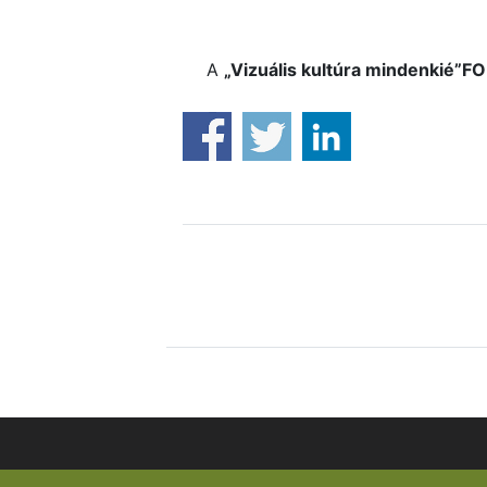
A
„Vizuális kultúra mindenkié”F