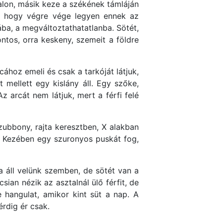
talon, másik keze a székének támláján
a, hogy végre vége legyen ennek az
ába, a megváltoztathatatlanba. Sötét,
ntos, orra keskeny, szemeit a földre
cához emeli és csak a tarkóját látjuk,
t mellett egy kislány áll. Egy szőke,
 arcát nem látjuk, mert a férfi felé
 zubbony, rajta keresztben, X alakban
an. Kezében egy szuronyos puskát fog,
a áll velünk szemben, de sötét van a
sian nézik az asztalnál ülő férfit, de
e hangulat, amikor kint süt a nap. A
érdig ér csak.