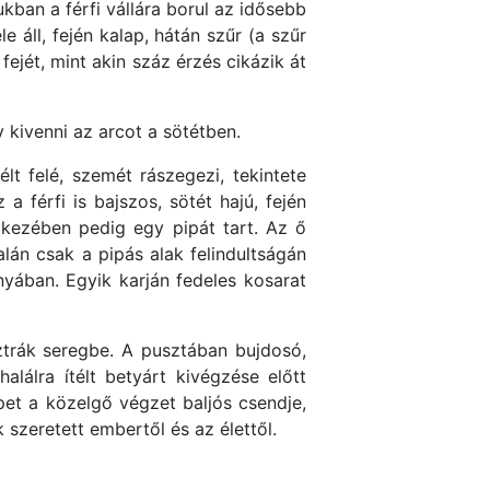
ukban a férfi vállára borul az idősebb
le áll, fején kalap, hátán szűr (a szűr
ejét, mint akin száz érzés cikázik át
 kivenni az arcot a sötétben.
lt felé, szemét rászegezi, tekintete
 férfi is bajszos, sötét hajú, fején
b kezében pedig egy pipát tart. Az ő
alán csak a pipás alak felindultságán
nyában. Egyik karján fedeles kosarat
ztrák seregbe. A pusztában bujdosó,
lálra ítélt betyárt kivégzése előtt
épet a közelgő végzet baljós csendje,
szeretett embertől és az élettől.