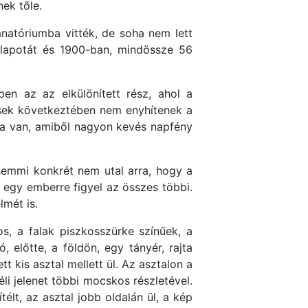
ek tőle.
anatóriumba vitték, de soha nem lett
állapotát és 1900-ban, mindössze 56
ben az az elkülönített rész, ahol a
zések következtében nem enyhítenek a
ka van, amiből nagyon kevés napfény
semmi konkrét nem utal arra, hogy a
e egy emberre figyel az összes többi.
lmét is.
s, a falak piszkosszürke színűek, a
, előtte, a földön, egy tányér, rajta
tt kis asztal mellett ül. Az asztalon a
éli jelenet többi mocskos részletével.
élt, az asztal jobb oldalán ül, a kép