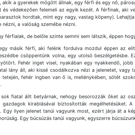
, akik a gyerekek mögött állnak, egy férfi és egy nő, páros
át és védekezően felemeli az egyik kezét. A férfinak, aki ve
parasztok hordtak, mint egy nagy, vastag köpeny). Lehajtja f
nézni, a valóság szemébe nézni.
 férfialak, de belőle szinte semmi sem látszik, éppen hogy
gy másik férfi, aki felénk fordulva mozdul éppen az elíté
szédbe csöppentünk volna, egy utolsó beszélgetésbe. Ez a
elgyötört. Fehér inget visel, nyakában egy nyakkendő, job
tal lány áll, aki kissé csodálkozva nézi a jelenetet, vagy t
e tetején, fehér ingben van ő is, mellénykében, sötét szok
.
ok fiatal állt betyárnak, nehogy besorozzák őket az os
gazdagok kirablásával biztosították megélhetésüket. A ha
 Egy ilyen jelenet tanúi vagyunk most, ezért járja át a k
omorúság. Egy búcsúzás tanúi vagyunk, egyszerre búcsúzunk 