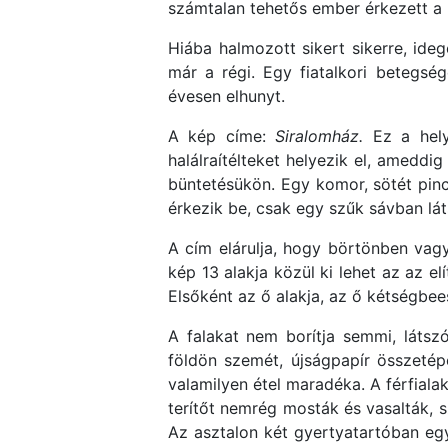
számtalan tehetős ember érkezett a
Hiába halmozott sikert sikerre, ide
már a régi. Egy fiatalkori betegsé
évesen elhunyt.
A kép címe:
Siralomház.
Ez a helyi
halálraítélteket helyezik el, amedd
büntetésükön. Egy komor, sötét pin
érkezik be, csak egy szűk sávban lát
A cím elárulja, hogy börtönben vag
kép 13 alakja közül ki lehet az az e
Elsőként az ő alakja, az ő kétségbe
A falakat nem borítja semmi, látsz
földön szemét, újságpapír összetépet
valamilyen étel maradéka. A férfialak,
terítőt nemrég mosták és vasalták, sz
Az asztalon két gyertyatartóban egy-