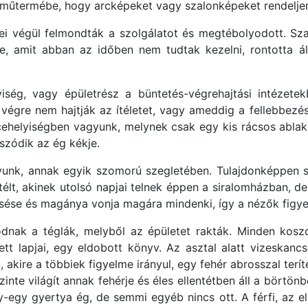
 műtermébe, hogy arcképeket vagy szalonképeket rendeljen
gei végül felmondták a szolgálatot és megtébolyodott. Sz
ge, amit abban az időben nem tudtak kezelni, rontotta 
ség, vagy épületrész a büntetés-végrehajtási intézetek
ig végre nem hajtják az ítéletet, vagy ameddig a fellebbe
cehelyiségben vagyunk, melynek csak egy kis rácsos abla
szódik az ég kékje.
yunk, annak egyik szomorú szegletében. Tulajdonképpen 
lítélt, akinek utolsó napjai telnek éppen a siralomházban, d
esése és magánya vonja magára mindenki, így a nézők figye
ódnak a téglák, melyből az épületet rakták. Minden koszo
t lapjai, egy eldobott könyv. Az asztal alatt vizeskancsó
 akire a többiek figyelme irányul, egy fehér abrosszal teríte
inte világít annak fehérje és éles ellentétben áll a börtönb
egy gyertya ég, de semmi egyéb nincs ott. A férfi, az elít