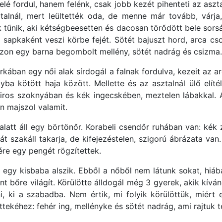
elé fordul, hanem felénk, csak jobb kezét pihenteti az asz
ztalnál, mert leültették oda, de menne már tovább, várj
 tűnik, aki kétségbeesetten és dacosan törődött bele sors
 sapkaként veszi körbe fejét. Sötét bajuszt hord, arca cso
, azon egy barna begombolt mellény, sötét nadrág és csizma.
kában egy női alak sírdogál a falnak fordulva, kezeit az ar
tyba kötött haja között. Mellette és az asztalnál ülő elítél
iros szoknyában és kék ingecskében, meztelen lábakkal. Az
án majszol valamit.
 alatt áll egy börtönőr. Korabeli csendőr ruhában van: kék
cát szakáll takarja, de kifejezéstelen, szigorú ábrázata v
ére egy pengét rögzítettek.
 egy kisbaba alszik. Ebből a nőből nem látunk sokat, hiáb
nt bőre világít. Körülötte álldogál még 3 gyerek, akik kívánc
, ki a szabadba. Nem értik, mi folyik körülöttük, miért 
tekéhez: fehér ing, mellényke és sötét nadrág, ami rajtuk t