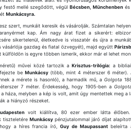
hezett az inasévek alatt és nyomorúságos körülmények köz
gy festő mellé szegődött, végül
Bécsben,
Münchenben
é
vét
Munkácsyra.
sz szert, munkáit keresik és vásárolják. Számtalan helyen á
ranyérmet kap. Ám nagy árat fizet a sikerért: elbizon
csére sikertelenül, életkedve is visszatér és újra a mun
s vásárlója gazdag és fiatal özvegyét), majd együtt
Párizs
it külföldön is egyre többen ismerik, ekkor már el lehet mo
méretű) művei közé tartozik a
Krisztus-trilógia:
a biblia
fejezte be
Munkácsy
(több, mint 4 méterszer 6 méter).
nnek a mérete is hasonló), a harmadik mű, a
Golgota
188
 méterszer 7 méter. Érdekesség, hogy 1905-ben a
Golgot
 a háza, melyben a kép is volt, amit úgy mentettek meg a l
ák a hiányzó részeket.
udapesten
volt kiállítva, 80 ezer ember látta élőbe
 tiszteletére
Munkácsy
pénzjutalommal járó díjat alapítot
 hogy a híres francia író,
Guy de Maupassant
beleírta 