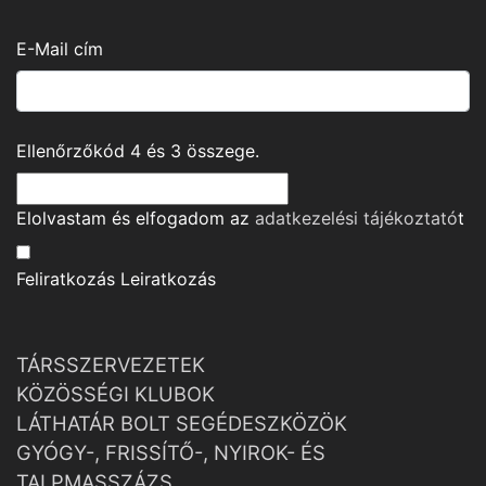
E-Mail cím
Ellenőrzőkód
4
és
3
összege.
Elolvastam és elfogadom az
adatkezelési tájékoztató
t
Feliratkozás
Leiratkozás
TÁRSSZERVEZETEK
KÖZÖSSÉGI KLUBOK
LÁTHATÁR BOLT SEGÉDESZKÖZÖK
GYÓGY-, FRISSÍTŐ-, NYIROK- ÉS
TALPMASSZÁZS