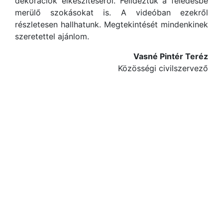
dekorációk elkészítéséről. Felidéztük a feledésbe
merülő szokásokat is. A videóban ezekről
részletesen hallhatunk. Megtekintését mindenkinek
szeretettel ajánlom.
Vasné Pintér Teréz
Közösségi civilszervező