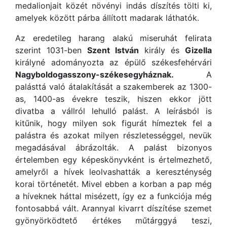
medalionjait közét növényi indás díszítés tölti ki,
amelyek között párba állított madarak láthatók.
Az eredetileg harang alakú miseruhát felirata
szerint 1031-ben
Szent István
király és
Gizella
királyné adományozta az épülő székesfehérvári
Nagyboldogasszony-székesegyháznak.
A
palásttá való átalakítását a szakemberek az 1300-
as, 1400-as évekre teszik, hiszen ekkor jött
divatba a vállról lehulló palást. A leírásból is
kitűnik, hogy milyen sok figurát hímeztek fel a
palástra és azokat milyen részletességgel, nevük
megadásával ábrázolták. A palást bizonyos
értelemben egy képeskönyvként is értelmezhető,
amelyről a hívek leolvashatták a kereszténység
korai történetét. Mivel ebben a korban a pap még
a híveknek háttal misézett, így ez a funkciója még
fontosabbá vált. Arannyal kivarrt díszítése szemet
gyönyörködtető értékes műtárggyá teszi,