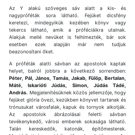
Az Y alakú szöveges sáv alatt a kis- és
nagypróféták sora látható. Fejüket dicsfény
keretezi, mindegyikük kezében könyv vagy
tekercs látható, amik a próféciáikra utalnak.
Alakjuk mellé nevüket is felhímezték, bár sok
esetben ezek alapján már nem tudjuk
beazonosítani őket.
A próféták alatti sávban az apostolok kaptak
helyet, balról jobbra a következő sorrendben:
Péter,
Pál,
János,
Tamás,
Jakab,
Fülöp,
Bertalan,
Máté,
Iskarióti Júdás,
Simon,
Júdás Tádé,
András.
Megjelenítésüknek közös jellemzője, hogy
fejüket glória övezi, kezükben könyvet tartanak és
trónusukat városfalak, kapuk és tornyok alkotják.
Az apostolok ábrázolásai feletti sávban
tevékenykedő, városi emberek sokasága látható.
Talán kereskedők, katonák, építőmesterek.