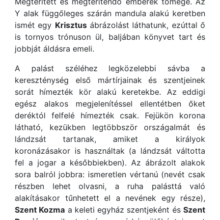
Megtérített és megtérítendő emberek tömege. Az
Y alak függőleges szárán mandula alakú keretben
ismét egy
Krisztus
ábrázolást láthatunk, ezúttal ő
is tornyos trónuson ül, baljában könyvet tart és
jobbját áldásra emeli.
A palást széléhez legközelebbi sávba a
kereszténység első mártírjainak és szentjeinek
sorát hímezték kör alakú keretekbe. Az eddigi
egész alakos megjelenítéssel ellentétben őket
deréktól felfelé hímezték csak. Fejükön korona
látható, kezükben legtöbbször országalmát és
lándzsát tartanak, amiket a királyok
koronázásakor is használtak (a lándzsát váltotta
fel a jogar a későbbiekben). Az ábrázolt alakok
sora balról jobbra: ismeretlen vértanú (nevét csak
részben lehet olvasni, a ruha palásttá való
alakításakor tűnhetett el a nevének egy része),
Szent Kozma
a keleti egyház szentjeként és
Szent