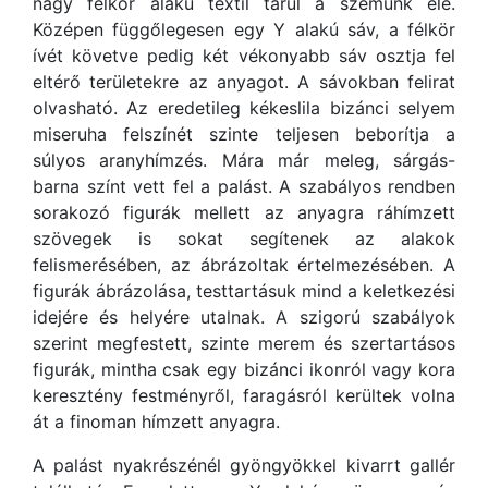
nagy félkör alakú textil tárul a szemünk elé.
Középen függőlegesen egy Y alakú sáv, a félkör
ívét követve pedig két vékonyabb sáv osztja fel
eltérő területekre az anyagot. A sávokban felirat
olvasható. Az eredetileg kékeslila bizánci selyem
miseruha felszínét szinte teljesen beborítja a
súlyos aranyhímzés. Mára már meleg, sárgás-
barna színt vett fel a palást. A szabályos rendben
sorakozó figurák mellett az anyagra ráhímzett
szövegek is sokat segítenek az alakok
felismerésében, az ábrázoltak értelmezésében. A
figurák ábrázolása, testtartásuk mind a keletkezési
idejére és helyére utalnak. A szigorú szabályok
szerint megfestett, szinte merem és szertartásos
figurák, mintha csak egy bizánci ikonról vagy kora
keresztény festményről, faragásról kerültek volna
át a finoman hímzett anyagra.
A palást nyakrészénél gyöngyökkel kivarrt gallér