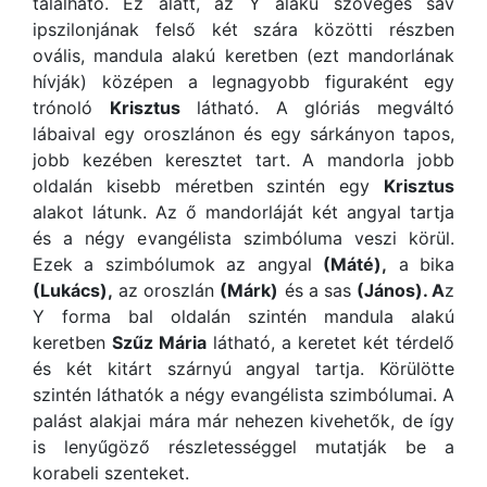
található. Ez alatt, az Y alakú szöveges sáv
ipszilonjának felső két szára közötti részben
ovális, mandula alakú keretben (ezt mandorlának
hívják) középen a legnagyobb figuraként egy
trónoló
Krisztus
látható. A glóriás megváltó
lábaival egy oroszlánon és egy sárkányon tapos,
jobb kezében keresztet tart. A mandorla jobb
oldalán kisebb méretben szintén egy
Krisztus
alakot látunk. Az ő mandorláját két angyal tartja
és a négy evangélista szimbóluma veszi körül.
Ezek a szimbólumok az angyal
(Máté),
a bika
(Lukács),
az oroszlán
(Márk)
és a sas
(János). A
z
Y forma bal oldalán szintén mandula alakú
keretben
Szűz Mária
látható, a keretet két térdelő
és két kitárt szárnyú angyal tartja. Körülötte
szintén láthatók a négy evangélista szimbólumai. A
palást alakjai mára már nehezen kivehetők, de így
is lenyűgöző részletességgel mutatják be a
korabeli szenteket.