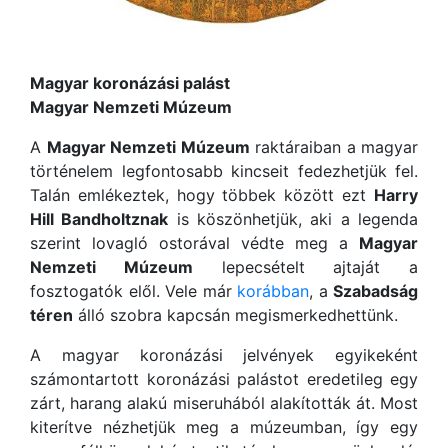
Magyar koronázási palást
Magyar Nemzeti Múzeum
A
Magyar Nemzeti Múzeum
raktáraiban a magyar
történelem legfontosabb kincseit fedezhetjük fel.
Talán emlékeztek, hogy többek között ezt
Harry
Hill Bandholtznak
is köszönhetjük, aki a legenda
szerint lovagló ostorával védte meg a
Magyar
Nemzeti Múzeum
lepecsételt ajtaját a
fosztogatók elől. Vele már
korábban
, a
Szabadság
téren
álló szobra kapcsán megismerkedhettünk.
A magyar koronázási jelvények egyikeként
számontartott koronázási palástot eredetileg egy
zárt, harang alakú miseruhából alakították át. Most
kiterítve nézhetjük meg a múzeumban, így egy