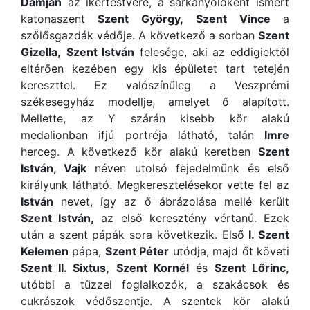
Damján
az ikertestvére, a sárkányölőként ismert
katonaszent
Szent György,
Szent Vince
a
szőlősgazdák védője. A következő a sorban
Szent
Gizella,
Szent István
felesége, aki az eddigiektől
eltérően kezében egy kis épületet tart tetején
kereszttel. Ez valószínűleg a Veszprémi
székesegyház modellje, amelyet ő alapított.
Mellette, az Y szárán kisebb kör alakú
medalionban ifjú portréja látható, talán
Imre
herceg. A következő kör alakú keretben
Szent
István, Vajk
néven utolsó fejedelmünk és első
királyunk látható. Megkeresztelésekor vette fel az
István
nevet, így az ő ábrázolása mellé került
Szent István,
az első keresztény vértanú. Ezek
után a szent pápák sora következik. Első
I. Szent
Kelemen
pápa,
Szent Péter
utódja, majd őt követi
Szent II. Sixtus,
Szent Kornél
és
Szent Lőrinc,
utóbbi a tűzzel foglalkozók, a szakácsok és
cukrászok védőszentje. A szentek kör alakú