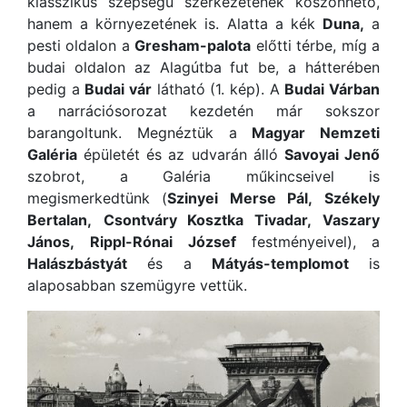
klasszikus szépségű szerkezetének köszönhető,
hanem a környezetének is. Alatta a kék
Duna,
a
pesti oldalon a
Gresham-palota
előtti térbe, míg a
budai oldalon az Alagútba fut be, a hátterében
pedig a
Budai vár
látható (1. kép). A
Budai Várban
a narrációsorozat kezdetén már sokszor
barangoltunk. Megnéztük a
Magyar Nemzeti
Galéria
épületét és az udvarán álló
Savoyai Jenő
szobrot, a Galéria műkincseivel is
megismerkedtünk (
Szinyei Merse Pál,
Székely
Bertalan,
Csontváry Kosztka Tivadar,
Vaszary
János,
Rippl-Rónai József
festményeivel), a
Halászbástyát
és a
Mátyás-templomot
is
alaposabban szemügyre vettük.