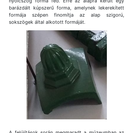
nyolcszög forma fed. Erre az alapra került egy
barázdált kúpszerű forma, amelynek lekerekített
formája szépen finomítja az alap szigorú,
sokszögek által alkotott formáját.
A felújítások során megmaradt a múzeumban az