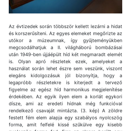
Az évtizedek során többször kellett lezárni a hidat
és korszerűsíteni. Az egyes elemeket megőrizte az
utókor a múzeumnak, így gyűjteményükben
megcsodálhatjuk a II. világháború bombázásai
után 1949-ben újjáépült híd két megmaradt elemét
is. Olyan apró részletek ezek, amelyeket a
használat során lehet észre sem veszünk, viszont
elegáns kidolgozásuk jól bizonyítja, hogy a
legapróbb részletekre is kiterjedt a tervező
figyelme az egész híd harmonikus megjelenítése
érdekében. Az egyik ilyen elem a korlát egykori
dísze, ami az eredeti hídnak még funkcióval
rendelkező csavaját mintázta. (3. kép) A zöldre
festett fém elem alapja egy szabályos nyolcszög
forma, amit felfelé kissé szűkülve egy kisebb