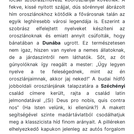
fekve, kissé nyitott szájjal, dús sörénnyel ábrázolt
hím oroszlánokhoz kötődik a fővárosnak talán az
egyik leghíresebb városi legendája is. Eszerint a
szobrász elfelejtett nyelveket készíteni az
oroszlánoknak és emiatt annyit csúfolták, hogy
bánatában a
Dunába
ugrott. Ez természetesen
nem igaz, hiszen van nyelve a nemes állatoknak,
de a járdaszintről nem láthatók. Sőt, az őt
gúnyolóknak így reagált a mester: „Úgy legyen
nyelve a te feleségednek, mint az én
oroszlánjaimnak, akkor jaj neked!” A budai hídfő
jobboldali oroszlánjának talapzatára a
Széchényi
család címere került, rajta a család latin
jelmondatával „(Si) Deus pro nobis, quis contra
nos” (Ha Isten velünk, ki ellenünk?) A makett
segítségével szinte madártávlatból csodálhatjuk
meg a klasszicista híd finom arányait. A pilléreken
elhelyezkedő kapukon jelenleg az autós forgalom