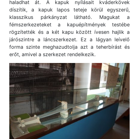
haladhat át. A kapuk nyílásait kváderkövek
díszítik, a kapuk lapos teteje körül egyszerű,
klasszikus párkányzat látható. Magukat a
fémszerkezeteket a kapuépítmények testébe
rögzítették és a két kapu között ívesen hajlik a
járószintre a láncszerkezet. Ez a lágyan leívelő
forma szinte meghazudtolja azt a teherbírást és
erőt, amivel a szerkezet rendelkezik.