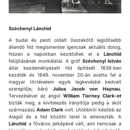
Széchenyi Lánchíd
A budai és pesti oldalt összekötő legidősebb
állandó híd megismerése igencsak aktuális dolog,
hiszen a napokban kezdődtek el a
Lánchíd
felújításának munkálatai. A gróf
Széchenyi István
által kezdeményezett híd építését 1839-ben
kezdték és 1849. november 20-án avatta fel a
magyar történelem egyik legkevésbé kedvelt
szereplője, báró
Julius Jacob von Haynau.
Tervezésével az angol
William Tierney Clark-ot
bízták meg, a kivitelezés irányítója pedig a skót
származású
Adam Clark
volt. Utóbbiról később az
Alagút és a híd közötti teret is elnevezték. A
Lánchíd
a főváros jelképévé vált, ami nemcsak a