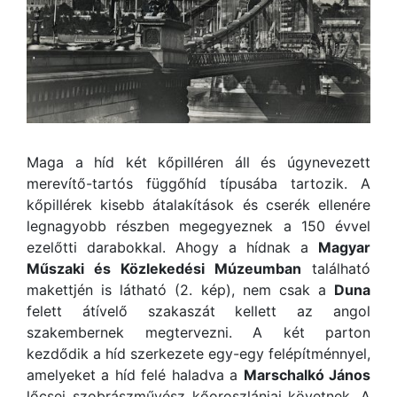
Maga a híd két kőpilléren áll és úgynevezett
merevítő-tartós függőhíd típusába tartozik. A
kőpillérek kisebb átalakítások és cserék ellenére
legnagyobb részben megegyeznek a 150 évvel
ezelőtti darabokkal. Ahogy a hídnak a
Magyar
Műszaki és Közlekedési Múzeumban
található
makettjén is látható (2. kép), nem csak a
Duna
felett átívelő szakaszát kellett az angol
szakembernek megtervezni. A két parton
kezdődik a híd szerkezete egy-egy felépítménnyel,
amelyeket a híd felé haladva a
Marschalkó János
lőcsei szobrászművész kőoroszlánjai követnek. A