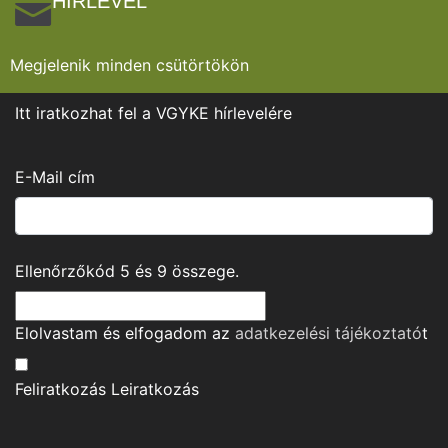
HÍRLEVÉL
Megjelenik minden csütörtökön
Itt iratkozhat fel a VGYKE hírlevelére
E-Mail cím
Ellenőrzőkód
5
és
9
összege.
Elolvastam és elfogadom az
adatkezelési tájékoztató
t
Feliratkozás
Leiratkozás