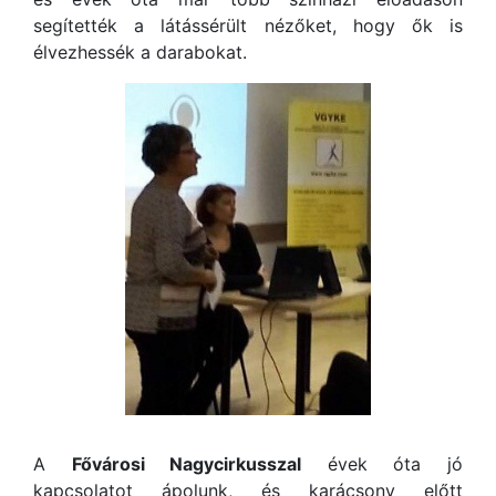
segítették a látássérült nézőket, hogy ők is
élvezhessék a darabokat.
A
Fővárosi Nagycirkusszal
évek óta jó
kapcsolatot ápolunk, és karácsony előtt