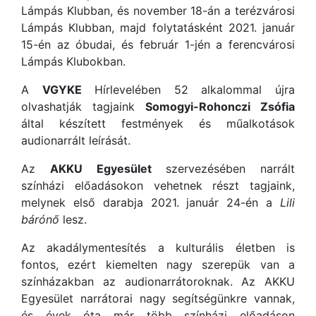
Lámpás Klubban, és november 18-án a terézvárosi
Lámpás Klubban, majd folytatásként 2021. január
15-én az óbudai, és február 1-jén a ferencvárosi
Lámpás Klubokban.
A
VGYKE
Hírlevelében 52 alkalommal újra
olvashatják tagjaink
Somogyi-Rohonczi Zsófia
által készített festmények és műalkotások
audionarrált leírását.
Az
AKKU Egyesület
szervezésében narrált
színházi előadásokon vehetnek részt tagjaink,
melynek első darabja 2021. január 24-én a
Lili
bárónő
lesz.
Az akadálymentesítés a kulturális életben is
fontos, ezért kiemelten nagy szerepük van a
színházakban az audionarrátoroknak. Az AKKU
Egyesület narrátorai nagy segítségünkre vannak,
és évek óta már több színházi előadáson