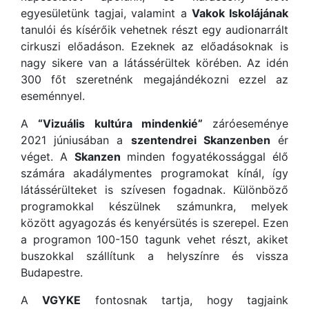
egyesületünk tagjai, valamint a
Vakok Iskolájának
tanulói és kísérőik vehetnek részt egy audionarrált
cirkuszi előadáson. Ezeknek az előadásoknak is
nagy sikere van a látássérültek körében. Az idén
300 főt szeretnénk megajándékozni ezzel az
eseménnyel.
A
“Vizuális kultúra mindenkié”
záróeseménye
2021 júniusában a
szentendrei Skanzenben
ér
véget. A
Skanzen
minden fogyatékossággal élő
számára akadálymentes programokat kínál, így
látássérülteket is szívesen fogadnak. Különböző
programokkal készülnek számunkra, melyek
között agyagozás és kenyérsütés is szerepel. Ezen
a programon 100-150 tagunk vehet részt, akiket
buszokkal szállítunk a helyszínre és vissza
Budapestre.
A
VGYKE
fontosnak tartja, hogy tagjaink