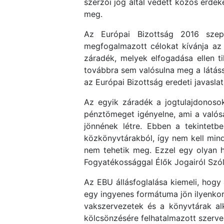
szerzői jog által védett közös érde
meg.
Az Európai Bizottság 2016 szep
megfogalmazott célokat kívánja az U
záradék, melyek elfogadása ellen til
továbbra sem valósulna meg a látáss
az Európai Bizottság eredeti javaslat
Az egyik záradék a jogtulajdonosok
pénztömeget igényelne, ami a valósá
jönnének létre. Ebben a tekintetb
közkönyvtárakból, így nem kell min
nem tehetik meg. Ezzel egy olyan h
Fogyatékossággal Élők Jogairól Szó
Az EBU állásfoglalása kiemeli, hogy
egy ingyenes formátuma jön ilyenkor
vakszervezetek és a könyvtárak al
kölcsönzésére felhatalmazott szerve