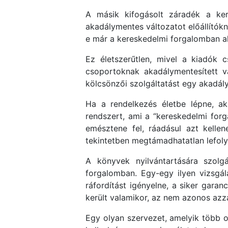
A másik kifogásolt záradék a ker
akadálymentes változatot előállítók
e már a kereskedelmi forgalomban a
Ez életszerűtlen, mivel a kiadók 
csoportoknak akadálymentesített v
kölcsönzői szolgáltatást egy akadály
Ha a rendelkezés életbe lépne, ak
rendszert, ami a “kereskedelmi for
emésztene fel, ráadásul azt kellen
tekintetben megtámadhatatlan lefol
A könyvek nyilvántartására szol
forgalomban. Egy-egy ilyen vizsgál
ráfordítást igényelne, a siker gara
került valamikor, az nem azonos azza
Egy olyan szervezet, amelyik több 