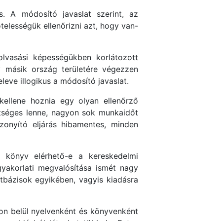
. A módosító javaslat szerint, az
elességük ellenőrizni azt, hogy van-
olvasási képességükben korlátozott
y másik ország területére végezzen
eve illogikus a módosító javaslat.
kellene hoznia egy olyan ellenőrző
ltséges lenne, nagyon sok munkaidőt
izonyító eljárás hibamentes, minden
 könyv elérhető-e a kereskedelmi
gyakorlati megvalósítása ismét nagy
atbázisok egyikében, vagyis kiadásra
on belül nyelvenként és könyvenként