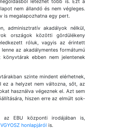
megoldásból létezhet több is. Ezt a
állapot nem állandó és nem végleges.
nyv is megalapozhatna egy pert.
, adminisztratív akadályok nélkül,
nyok országok közötti gördülékeny
ledkezett róluk, vagyis az érintett
ja lenne az akadálymentes formátumú
t könyvtárak ebben nem jelentenek
tárakban szinte mindent elérhetnek,
l ez a helyzet nem változna, sőt, az
rásokat használva végeznek el. Azt sem
llítására, hiszen erre az elmúlt sok-
y az EBU központi irodájában is,
VGYOSZ honlapjáról
is.