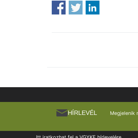
HÍRLEVÉL
Megjelenik 
Itt iratkozhat fel a VGYKE hírlevelére