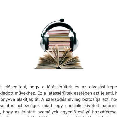
t elősegíteni, hogy a látássérültek és az olvasási k
kiadott művekhez. Ez a látássérültek esetében azt jelenti
önyvvé alakítják át. A szerződés elvileg biztosítja azt, h
olatos nehézségek miatt, egy speciális kivételt határo
k, hogy az érintett személyek egyenlő esélyű hozzáférése