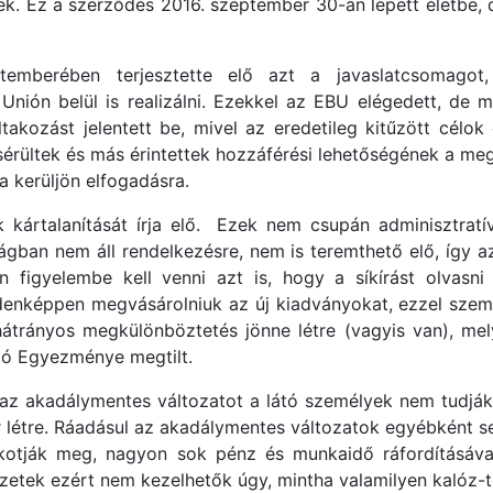
kek. Ez a szerződés 2016. szeptember 30-án lépett életbe,
temberében terjesztette elő azt a javaslatcsomagot
nión belül is realizálni. Ezekkel az EBU elégedett, de m
takozást jelentett be, mivel az eredetileg kitűzött célok
érültek és más érintettek hozzáférési lehetőségének a me
a kerüljön elfogadásra.
 kártalanítását írja elő. Ezek nem csupán adminisztratí
gban nem áll rendelkezésre, nem is teremthető elő, így a
en figyelembe kell venni azt is, hogy a síkírást olvas
denképpen megvásárolniuk az új kiadványokat, ezzel szemb
átrányos megkülönböztetés jönne létre (vagyis van), mel
ló Egyezménye megtilt.
 az akadálymentes változatot a látó személyek nem tudják
 létre. Ráadásul az akadálymentes változatok egyébként s
kotják meg, nagyon sok pénz és munkaidő ráfordításával
zetek ezért nem kezelhetők úgy, mintha valamilyen kalóz-