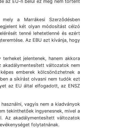
 de az EU-n belül ez még nem történt
, mely a Marrákesi Szerződésben
egjelent két olyan módosítást célzó
 elérését tenné lehetetlenné és ezért
gteremtése. Az EBU azt kívánja, hogy
v terheket jelentenek, hanem akkora
z akadálymentesített változatok nem
ni képes emberek kölcsönözhetnek a
en a síkírást olvasni nem tudók ezt
yet az EU által elfogadott, az ENSZ
 használni, vagyis nem a kiadványok
em tekinthetőek ingyenesnek, mivel a
. Az akadálymentesített változatok
tevékenységet folytatnának.