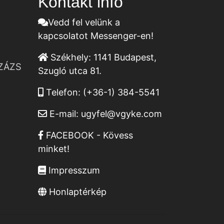
Kontakt infó
Vedd fel velünk a
kapcsolatot Messenger-en!
Székhely:
1141 Budapest,
ZÁZS
Szugló utca 81.
Telefon:
(+36-1) 384-5541
E-mail:
ugyfel@vgyke.com
FACEBOOK - Kövess
minket!
Impresszum
Honlaptérkép