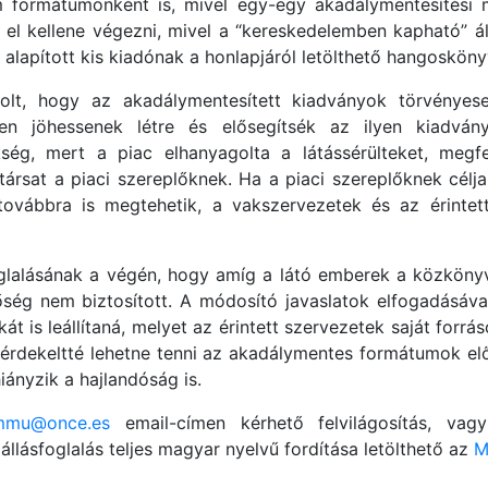
m formátumonként is, mivel egy-egy akadálymentesítési 
s el kellene végezni, mivel a “kereskedelemben kapható” 
n alapított kis kiadónak a honlapjáról letölthető hangoskö
lt, hogy az akadálymentesített kiadványok törvényesen
sen jöhessenek létre és elősegítsék az ilyen kiadvá
ség, mert a piac elhanyagolta a látássérülteket, megfe
társat a piaci szereplőknek. Ha a piaci szereplőknek cél
ovábbra is megtehetik, a vakszervezetek és az érintet
glalásának a végén, hogy amíg a látó emberek a közkönyv
őség nem biztosított. A módosító javaslatok elfogadásáva
kát is leállítaná, melyet az érintett szervezetek saját for
érdekeltté lehetne tenni az akadálymentes formátumok előá
iányzik a hajlandóság is.
mmu@once.es
email-címen kérhető felvilágosítás, vag
állásfoglalás teljes magyar nyelvű fordítása letölthető az
M