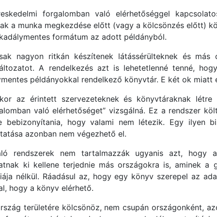
eskedelmi forgalomban való elérhetőséggel kapcsolatos
nak a munka megkezdése előtt (vagy a kölcsönzés előtt) köt
kadálymentes formátum az adott példányból.
csak nagyon ritkán készítenek látássérülteknek és más 
áltozatot. A rendelkezés azt is lehetetlenné tenné, hog
mentes példányokkal rendelkező könyvtár. E két ok miatt el
kor az érintett szervezeteknek és könyvtáraknak létre 
galomban való elérhetőséget” vizsgálná. Ez a rendszer kö
e bebizonyítania, hogy valami nem létezik. Egy ilyen b
ytatása azonban nem végezhető el.
gáló rendszerek nem tartalmazzák ugyanis azt, hogy a
atnak ki kellene terjednie más országokra is, aminek a 
nciája nélkül. Ráadásul az, hogy egy könyv szerepel az ad
l, hogy a könyv elérhető.
ország területére kölcsönöz, nem csupán országonként, az