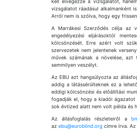
kell elvégezze a vizsgálatot, hane
vizsgálatot ráadásul alkalmanként i
Arról nem is szólva, hogy egy frisse
A Marrákesi Szerződés célja az vo
engedélyezési eljárásoktól mente
kölcsönzését. Erre azért volt szük
szervezetek nem jelentenek verseny
művek számának a növelése, azt t
semmilyen veszélyt.
Az EBU azt hangsúlyozta az állásfo
addig a látássérülteknek ez a lehet
eddigi kölcsönzési és előállítási mun
fogadják el, hogy a kiadói ágazatot 
sok évtized alatt nem volt példa és h
Az állásfoglalás részleteiről a
b
az
ebu@euroblind.org
címre írva. Az 