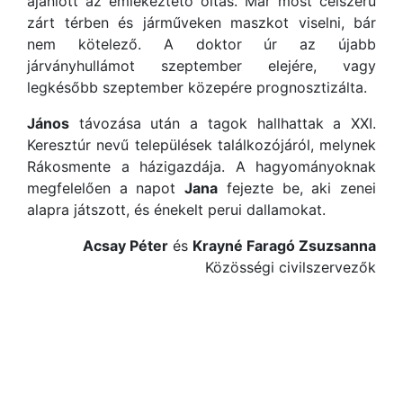
ajánlott az emlékeztető oltás. Már most célszerű
zárt térben és járműveken maszkot viselni, bár
nem kötelező. A doktor úr az újabb
járványhullámot szeptember elejére, vagy
legkésőbb szeptember közepére prognosztizálta.
János
távozása után a tagok hallhattak a XXI.
Keresztúr nevű települések találkozójáról, melynek
Rákosmente a házigazdája. A hagyományoknak
megfelelően a napot
Jana
fejezte be, aki zenei
alapra játszott, és énekelt perui dallamokat.
Acsay Péter
és
Krayné Faragó Zsuzsanna
Közösségi civilszervezők