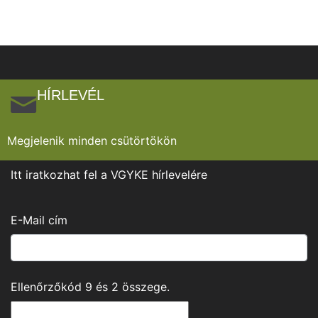
HÍRLEVÉL
Megjelenik minden csütörtökön
Itt iratkozhat fel a VGYKE hírlevelére
E-Mail cím
Ellenőrzőkód
9
és
2
összege.