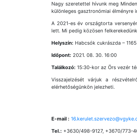
Nagy szeretettel hívunk meg Mindenki
különleges gasztronómiai élményre i
A 2021-es év országtorta versenyén
lett. Mi pedig közösen felkerekedün
Helyszín:
Habcsók cukrászda – 1165 
Időpont:
2021. 08. 30. 16:00
Találkozó:
15:30-kor az Örs vezér té
Visszajelzését várjuk a részvétel
elérhetőségünkön jelezheti.
E-mail :
16.kerulet.szervezo@vgyke
Tel.:
+3630/498-9127, +3670/773-4