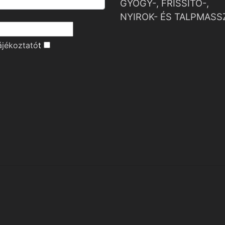
GYÓGY-, FRISSÍTŐ-,
NYIROK- ÉS TALPMASS
ájékoztató
t