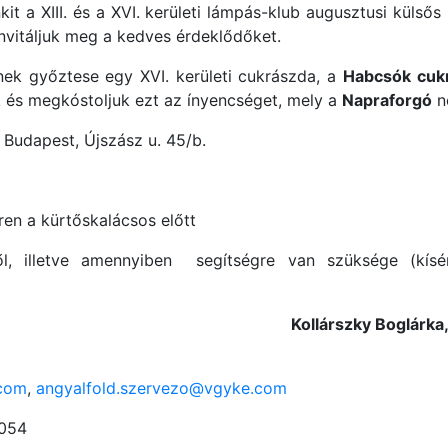
t a XIII. és a XVI. kerületi lámpás-klub augusztusi külsős
nvitáljuk meg a kedves érdeklődőket.
ek győztese egy XVI. kerületi cukrászda, a
Habcsók cuk
k és megkóstoljuk ezt az ínyencséget, mely a
Napraforgó
né
Budapest, Újszász u. 45/b.
ren a kürtőskalácsos előtt
ről, illetve amennyiben segítségre van szüksége (kísé
Kollárszky Boglárka
.com
,
angyalfold.szervezo@vgyke.com
054