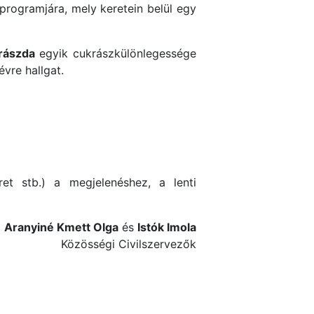
 programjára, mely keretein belül egy
rászda
egyik cukrászkülönlegessége
vre hallgat.
ret stb.) a megjelenéshez, a lenti
,
Aranyiné Kmett Olga
és
Istók Imola
Közösségi Civilszervezők