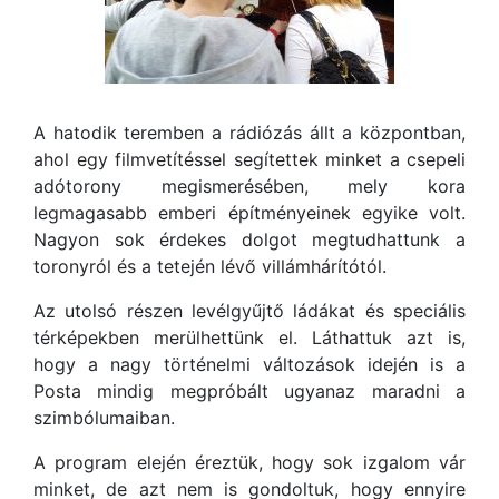
A hatodik teremben a rádiózás állt a központban,
ahol egy filmvetítéssel segítettek minket a csepeli
adótorony megismerésében, mely kora
legmagasabb emberi építményeinek egyike volt.
Nagyon sok érdekes dolgot megtudhattunk a
toronyról és a tetején lévő villámhárítótól.
Az utolsó részen levélgyűjtő ládákat és speciális
térképekben merülhettünk el. Láthattuk azt is,
hogy a nagy történelmi változások idején is a
Posta mindig megpróbált ugyanaz maradni a
szimbólumaiban.
A program elején éreztük, hogy sok izgalom vár
minket, de azt nem is gondoltuk, hogy ennyire