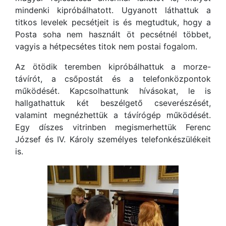
mindenki kipróbálhatott. Ugyanott láthattuk a
titkos levelek pecsétjeit is és megtudtuk, hogy a
Posta soha nem használt öt pecsétnél többet,
vagyis a hétpecsétes titok nem postai fogalom.
Az ötödik teremben kipróbálhattuk a morze-
távírót, a csőpostát és a telefonközpontok
működését. Kapcsolhattunk hívásokat, le is
hallgathattuk két beszélgető cseverészését,
valamint megnézhettük a távírógép működését.
Egy díszes vitrinben megismerhettük Ferenc
József és IV. Károly személyes telefonkészülékeit
is.