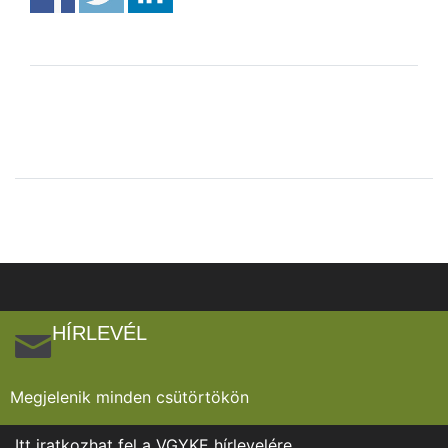
HÍRLEVÉL
Megjelenik minden csütörtökön
Itt iratkozhat fel a VGYKE hírlevelére