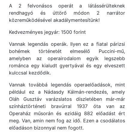
A 2 felvonásos operát a látássérülteknek
rendhagyó és úttörő módon 2 narrátor
közreműködésével akadálymentesítünk!
Kedvezményes jegyár: 1500 forint
Vannak legendás operák. Ilyen ez a fiatal párizsi
bohémek történetét elmesélő Puccini-mű,
amelyben az operairodalom egyik legszebb
románca egy kialudt gyertyával és egy elveszett
kulccsal kezdődik.
Vannak továbbá legendás operaelőadások, mint
például ez a Nádasdy Kálmán-rendezés, amely
Oláh Gusztáv varázslatos díszletében már-már
színháztörténeti bravúrral 1937 óta van az
Operaház műsorán és ezidáig 882 előadást ért
meg. Van, amin nem fog az idő. Ezen a csodálatos
előadáson bizonnyal nem fogott.