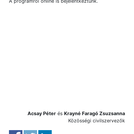
A programról online is bejelentkeztünk.
Acsay Péter
és
Krayné Faragó Zsuzsanna
Közösségi civilszervezők