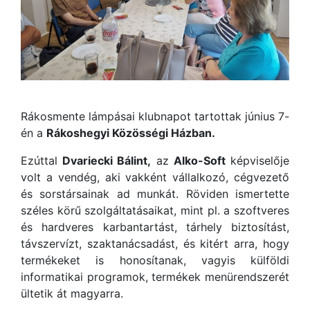
Rákosmente lámpásai klubnapot tartottak június 7-
én a
Rákoshegyi Közösségi Házban.
Ezúttal
Dvariecki Bálint,
az
Alko-Soft
képviselője
volt a vendég, aki vakként vállalkozó, cégvezető
és sorstársainak ad munkát. Röviden ismertette
széles körű szolgáltatásaikat, mint pl. a szoftveres
és hardveres karbantartást, tárhely biztosítást,
távszervízt, szaktanácsadást, és kitért arra, hogy
termékeket is honosítanak, vagyis külföldi
informatikai programok, termékek menürendszerét
ültetik át magyarra.