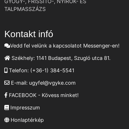
GYÓGY-, FRISSÍTŐ-, NYIROK- ÉS
TALPMASSZÁZS
Kontakt infó
Vedd fel velünk a kapcsolatot Messenger-en!
Székhely:
1141 Budapest, Szugló utca 81.
Telefon:
(+36-1) 384-5541
E-mail:
ugyfel@vgyke.com
FACEBOOK - Kövess minket!
Impresszum
Honlaptérkép