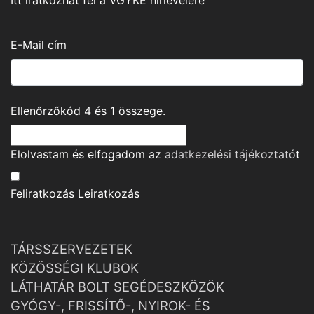
Itt iratkozhat fel a VGYKE hírlevelére
E-Mail cím
Ellenőrzőkód
4
és
1
összege.
Elolvastam és elfogadom az
adatkezelési tájékoztató
t
Feliratkozás
Leiratkozás
TÁRSSZERVEZETEK
KÖZÖSSÉGI KLUBOK
LÁTHATÁR BOLT SEGÉDESZKÖZÖK
GYÓGY-, FRISSÍTŐ-, NYIROK- ÉS