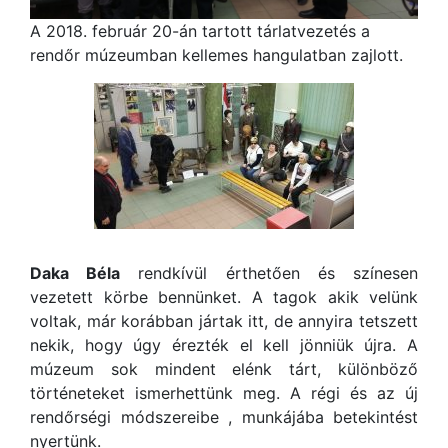
A 2018. február 20-án tartott tárlatvezetés a
rendőr múzeumban kellemes hangulatban zajlott.
Daka Béla
rendkívül érthetően és színesen
vezetett körbe bennünket. A tagok akik velünk
voltak, már korábban jártak itt, de annyira tetszett
nekik, hogy úgy érezték el kell jönniük újra. A
múzeum sok mindent elénk tárt, különböző
történeteket ismerhettünk meg. A régi és az új
rendőrségi módszereibe , munkájába betekintést
nyertünk.