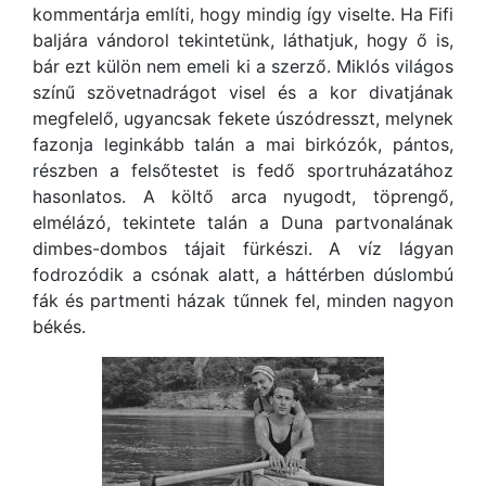
kommentárja említi, hogy mindig így viselte. Ha Fifi
baljára vándorol tekintetünk, láthatjuk, hogy ő is,
bár ezt külön nem emeli ki a szerző. Miklós világos
színű szövetnadrágot visel és a kor divatjának
megfelelő, ugyancsak fekete úszódresszt, melynek
fazonja leginkább talán a mai birkózók, pántos,
részben a felsőtestet is fedő sportruházatához
hasonlatos. A költő arca nyugodt, töprengő,
elmélázó, tekintete talán a Duna partvonalának
dimbes-dombos tájait fürkészi. A víz lágyan
fodrozódik a csónak alatt, a háttérben dúslombú
fák és partmenti házak tűnnek fel, minden nagyon
békés.