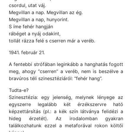
csordul, utat váj.
Megvillan a nap. Megvillan az ég.
Megvillan a nap, hunyorint.
S íme fehér hangján
rábéget a nyáj odakint,
tollát rázza felé s cserren már a veréb.
1941. február 21.
A fentebbi strófában leginkább a hanghatás fogott
meg, ahogy “cserren” a veréb, nem is beszélve a
bravúros téli szinesztéziáról: “fehér hang”.
Tudta-e?
Szinesztézia: egy jelenség, melynek lényege az
egyszerre legalább két érzékszervre ható
képzettársítás (pl.: a kék szín látványa felidézi a
hideg érzetét). Az irodalomban gyakran
találkozhatunk ezzel a metaforával rokon költői