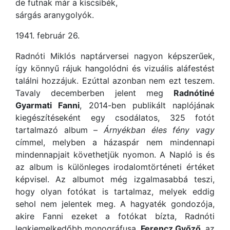
de futnak már a kiscsibék,
sárgás aranygolyók.
1941. február 26.
Radnóti Miklós naptárversei nagyon képszerűek,
így könnyű rájuk hangolódni és vizuális aláfestést
találni hozzájuk. Ezúttal azonban nem ezt teszem.
Tavaly decemberben jelent meg
Radnótiné
Gyarmati Fanni
, 2014-ben publikált naplójának
kiegészítéseként egy csodálatos, 325 fotót
tartalmazó album –
Árnyékban éles fény vagy
címmel, melyben a házaspár nem mindennapi
mindennapjait követhetjük nyomon. A Napló is és
az album is különleges irodalomtörténeti értéket
képvisel. Az albumot még izgalmasabbá teszi,
hogy olyan fotókat is tartalmaz, melyek eddig
sehol nem jelentek meg. A hagyaték gondozója,
akire Fanni ezeket a fotókat bízta, Radnóti
legkiemelkedőbb monográfusa,
Ferencz Győző
, az