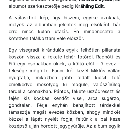
albumot szerkesztetője pedig
Krähling Edit
.
A választott kép, úgy hiszem, egyike azoknak,
melyek az albumban jelentek meg elsőként, bár
erre nincs külön utalás. Én mindenesetre a
kötetben találkoztam vele először.
Egy visegrádi kirándulás egyik felhőtlen pillanata
köszön vissza a fekete-fehér fotóról. Radnóti és
Fifi egy csónakban ülnek, a költő elől – ő evez –
felesége mögötte. Fanni, két kezét Miklós vállán
nyugtatja, miközben jobb oldalt kicsit fölé
emelkedve mosolyog ki mögüle, valószínűleg
térdel a csónakban. Pántos, fekete úszódresszt és
fején kis kockás kendőt visel, arca sugárzó,
gondtalan. Férje enyhén behajlított térdekkel
támasztja magát evezés közben, ahogy mindkét
kézzel a lápát nyelét fogja, feltűnik a bal keze
középső ujján hordott jegygyűrűje. Az album egyik