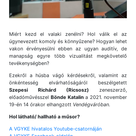
Miért kezd el valaki zenélni? Hol válik el az
úgynevezett komoly és könnyűzene? Hogyan lehet
vakon érvényesülni ebben az ugyan auditív, de
manapság egyre több vizualitást megkövetelő
tevékenységben?
Ezekről a húsba vágó kérdésekről, valamint az
önkéntesség elvárhatóságáról beszélgetett
Szepesi Richárd (Ricsosz)
zeneszerző,
előadóművésszel
Bönde Katalin
a 2021. november
19-én 14 órakor elhangzott
Vendégváróban.
Hol látható/ hallható a műsor?
A VGYKE hivatalos Youtube-csatornáján
A VGYKE Facebook-oldalán