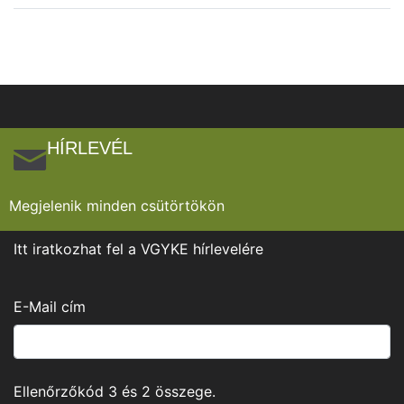
HÍRLEVÉL
Megjelenik minden csütörtökön
Itt iratkozhat fel a VGYKE hírlevelére
E-Mail cím
Ellenőrzőkód
3
és
2
összege.