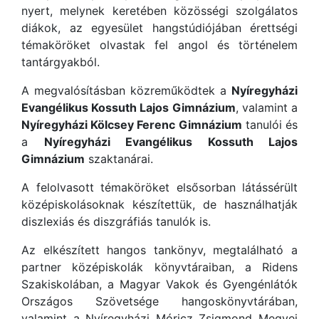
nyert, melynek keretében közösségi szolgálatos
diákok, az egyesület hangstúdiójában érettségi
témaköröket olvastak fel angol és történelem
tantárgyakból.
A megvalósításban közreműködtek a
Nyíregyházi
Evangélikus Kossuth Lajos Gimnázium
, valamint a
Nyíregyházi Kölcsey Ferenc Gimnázium
tanulói és
a
Nyíregyházi Evangélikus Kossuth Lajos
Gimnázium
szaktanárai.
A felolvasott témaköröket elsősorban látássérült
középiskolásoknak készítettük, de használhatják
diszlexiás és diszgráfiás tanulók is.
Az elkészített hangos tankönyv, megtalálható a
partner középiskolák könyvtáraiban, a Ridens
Szakiskolában, a Magyar Vakok és Gyengénlátók
Országos Szövetsége hangoskönyvtárában,
valamint a Nyíregyházi Móricz Zsigmond Megyei