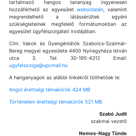
tartalmazó hangos tananyag ingyenesen
hozzáférhető az egyesület
weboldalán
, valamint
megrendelhető a látássérültek egyéni
szükségleteinek megfelelő formátumokban az
egyesület ügyfélszolgálati irodájában.
Cím: Vakok és Gyengénlátók Szabolcs-Szatmár-
Bereg megyei egyesülete 4400 Nyíregyháza István
utca 3. Tel: 30-195-4312 Email:
ugyfelszolga@upcmail.hu
A hanganyagok az alábbi linkekről tölthetőek le:
Angol érettségi témakörök 424 MB
Történelem érettségi témakörök 521 MB
Szabó Judit
szakmai vezető
Nemes-Nagy Tünde