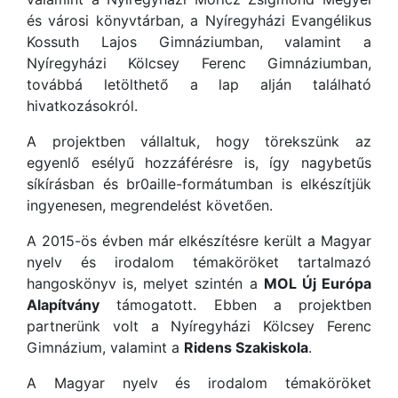
és városi könyvtárban, a Nyíregyházi Evangélikus
Kossuth Lajos Gimnáziumban, valamint a
Nyíregyházi Kölcsey Ferenc Gimnáziumban,
továbbá letölthető a lap alján található
hivatkozásokról.
A projektben vállaltuk, hogy törekszünk az
egyenlő esélyű hozzáférésre is, így nagybetűs
síkírásban és br0aille-formátumban is elkészítjük
ingyenesen, megrendelést követően.
A 2015-ös évben már elkészítésre került a Magyar
nyelv és irodalom témaköröket tartalmazó
hangoskönyv is, melyet szintén a
MOL Új Európa
Alapítvány
támogatott. Ebben a projektben
partnerünk volt a Nyíregyházi Kölcsey Ferenc
Gimnázium, valamint a
Ridens Szakiskola
.
A Magyar nyelv és irodalom témaköröket