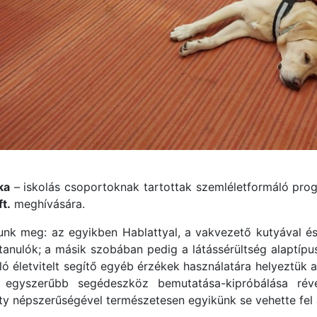
ka
– iskolás csoportoknak tartottak szemléletformáló prog
t.
meghívására.
unk meg: az egyikben Hablattyal, a vakvezető kutyával és
nulók; a másik szobában pedig a látássérültség alaptípusa
ó életvitelt segítő egyéb érzékek használatára helyeztük a f
ny egyszerűbb segédeszköz bemutatása-kipróbálása rév
laty népszerűségével természetesen egyikünk se vehette fel 