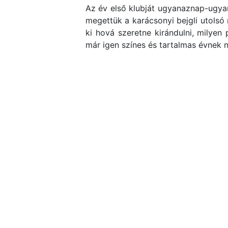
Az év első klubját ugyanaznap-ugyano
megettük a karácsonyi bejgli utolsó 
ki hová szeretne kirándulni, milyen
már igen színes és tartalmas évnek n