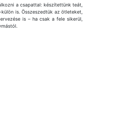
kozni a csapattal: készítettünk teát,
-külön is. Összeszedtük az ötleteket,
rvezése is – ha csak a fele sikerül,
ymástól.