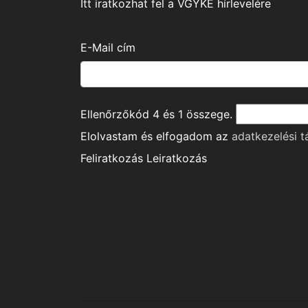
Itt iratkozhat fel a VGYKE hírlevelére
E-Mail cím
Ellenőrzőkód
4
és
1
összege.
Elolvastam és elfogadom az
adatkezelési t
Feliratkozás
Leiratkozás