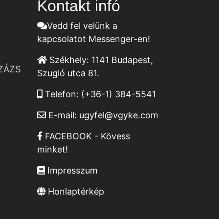
Kontakt infó
Vedd fel velünk a
kapcsolatot Messenger-en!
Székhely:
1141 Budapest,
ZÁZS
Szugló utca 81.
Telefon:
(+36-1) 384-5541
E-mail:
ugyfel@vgyke.com
FACEBOOK - Kövess
minket!
Impresszum
Honlaptérkép