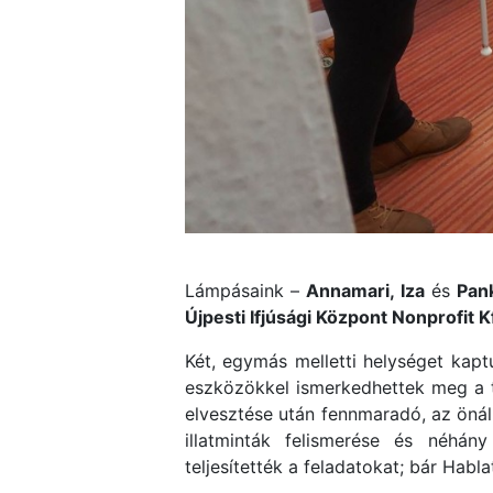
Lámpásaink –
Annamari,
Iza
és
Pan
Újpesti Ifjúsági Központ Nonprofit Kf
Két, egymás melletti helységet kapt
eszközökkel ismerkedhettek meg a ta
elvesztése után fennmaradó, az önáll
illatminták felismerése és néhá
teljesítették a feladatokat; bár Hab