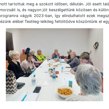
tt tartottuk meg a szokott időben, délután. Jól esett talál
morzsáit is, és nagyon jót beszélgettünk közösen és külön
 programra vágyik 2023-ban, így elindulhatott ezek megsze
ézünk elébe! Testileg-lelkileg feltöltődve köszöntünk el eg