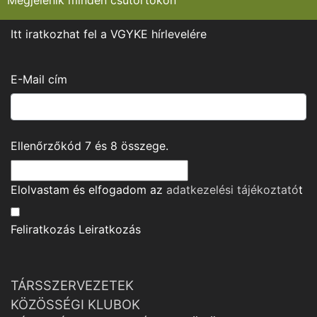
Megjelenik minden csütörtökön
Itt iratkozhat fel a VGYKE hírlevelére
E-Mail cím
Ellenőrzőkód
7
és
8
összege.
Elolvastam és elfogadom az
adatkezelési tájékoztató
t
Feliratkozás
Leiratkozás
TÁRSSZERVEZETEK
KÖZÖSSÉGI KLUBOK