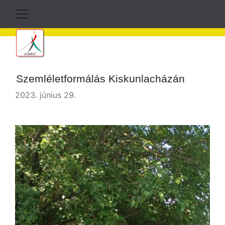
Szemléletformálás Kiskunlacházán
2023. június 29.