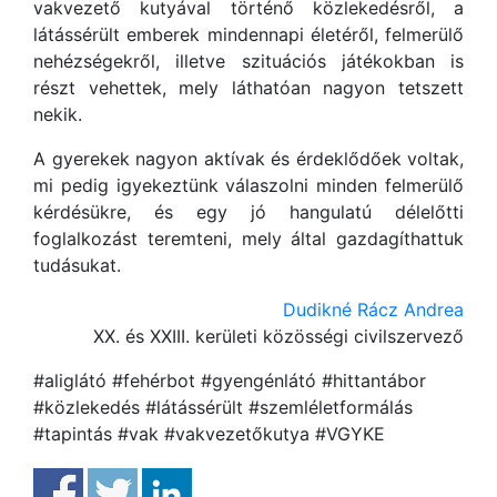
vakvezető kutyával történő közlekedésről, a
látássérült emberek mindennapi életéről, felmerülő
nehézségekről, illetve szituációs játékokban is
részt vehettek, mely láthatóan nagyon tetszett
nekik.
A gyerekek nagyon aktívak és érdeklődőek voltak,
mi pedig igyekeztünk válaszolni minden felmerülő
kérdésükre, és egy jó hangulatú délelőtti
foglalkozást teremteni, mely által gazdagíthattuk
tudásukat.
Dudikné Rácz Andrea
XX. és XXIII. kerületi közösségi civilszervező
#aliglátó #fehérbot #gyengénlátó #hittantábor
#közlekedés #látássérült #szemléletformálás
#tapintás #vak #vakvezetőkutya #VGYKE