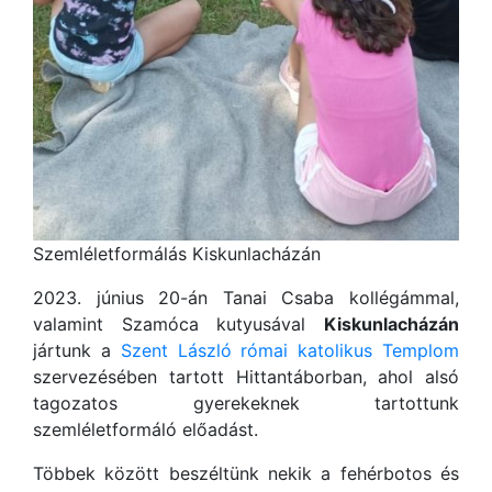
Szemléletformálás Kiskunlacházán
2023. június 20-án Tanai Csaba kollégámmal,
valamint Szamóca kutyusával
Kiskunlacházán
jártunk a
Szent László római katolikus Templom
szervezésében tartott Hittantáborban, ahol alsó
tagozatos gyerekeknek tartottunk
szemléletformáló előadást.
Többek között beszéltünk nekik a fehérbotos és