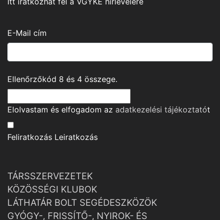
Itt iratkozhat fel a VGYKE hírlevelére
E-Mail cím
Ellenőrzőkód
8
és
4
összege.
Elolvastam és elfogadom az
adatkezelési tájékoztató
t
Feliratkozás
Leiratkozás
TÁRSSZERVEZETEK
KÖZÖSSÉGI KLUBOK
LÁTHATÁR BOLT SEGÉDESZKÖZÖK
GYÓGY-, FRISSÍTŐ-, NYIROK- ÉS