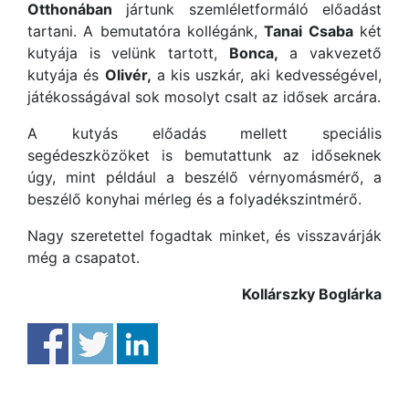
Otthonában
jártunk szemléletformáló előadást
tartani. A bemutatóra kollégánk,
Tanai Csaba
két
kutyája is velünk tartott,
Bonca,
a vakvezető
kutyája és
Olivér,
a kis uszkár, aki kedvességével,
játékosságával sok mosolyt csalt az idősek arcára.
A kutyás előadás mellett speciális
segédeszközöket is bemutattunk az időseknek
úgy, mint például a beszélő vérnyomásmérő, a
beszélő konyhai mérleg és a folyadékszintmérő.
Nagy szeretettel fogadtak minket, és visszavárják
még a csapatot.
Kollárszky Boglárka