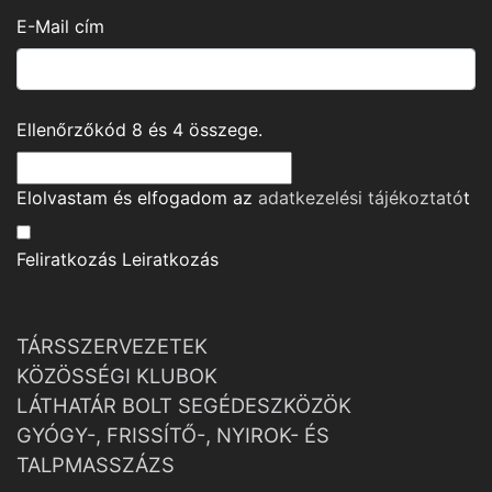
E-Mail cím
Ellenőrzőkód
8
és
4
összege.
Elolvastam és elfogadom az
adatkezelési tájékoztató
t
Feliratkozás
Leiratkozás
TÁRSSZERVEZETEK
KÖZÖSSÉGI KLUBOK
LÁTHATÁR BOLT SEGÉDESZKÖZÖK
GYÓGY-, FRISSÍTŐ-, NYIROK- ÉS
TALPMASSZÁZS