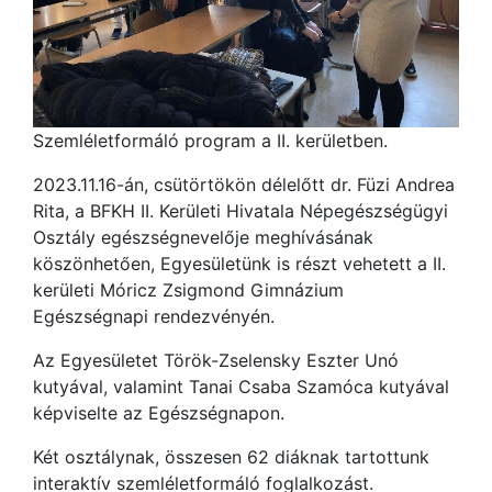
Szemléletformáló program a II. kerületben.
2023.11.16-án, csütörtökön délelőtt dr. Füzi Andrea
Rita, a BFKH II. Kerületi Hivatala Népegészségügyi
Osztály egészségnevelője meghívásának
köszönhetően, Egyesületünk is részt vehetett a II.
kerületi Móricz Zsigmond Gimnázium
Egészségnapi rendezvényén.
Az Egyesületet Török-Zselensky Eszter Unó
kutyával, valamint Tanai Csaba Szamóca kutyával
képviselte az Egészségnapon.
Két osztálynak, összesen 62 diáknak tartottunk
interaktív szemléletformáló foglalkozást.