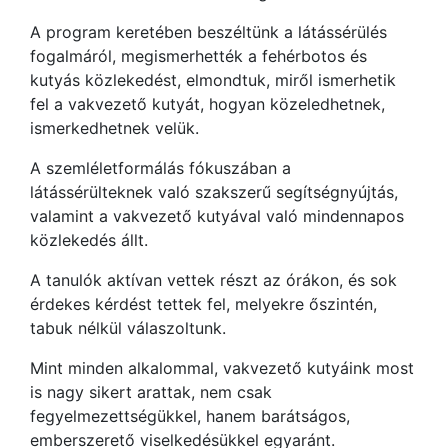
A program keretében beszéltünk a látássérülés
fogalmáról, megismerhették a fehérbotos és
kutyás közlekedést, elmondtuk, miről ismerhetik
fel a vakvezető kutyát, hogyan közeledhetnek,
ismerkedhetnek velük.
A szemléletformálás fókuszában a
látássérülteknek való szakszerű segítségnyújtás,
valamint a vakvezető kutyával való mindennapos
közlekedés állt.
A tanulók aktívan vettek részt az órákon, és sok
érdekes kérdést tettek fel, melyekre őszintén,
tabuk nélkül válaszoltunk.
Mint minden alkalommal, vakvezető kutyáink most
is nagy sikert arattak, nem csak
fegyelmezettségükkel, hanem barátságos,
emberszerető viselkedésükkel egyaránt.